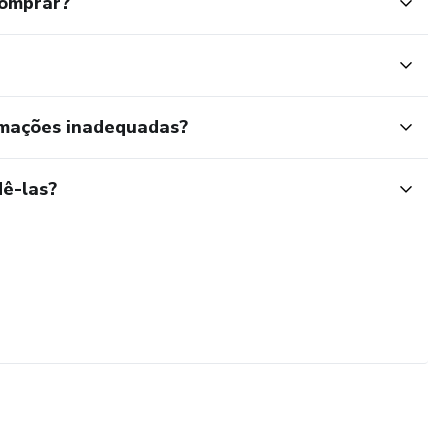
comprar?
rmações inadequadas?
ê-las?