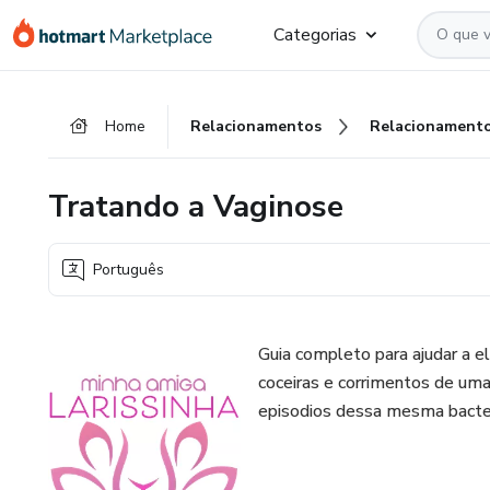
Ir
Ir
Ir
Categorias
para
para
para
o
o
o
conteúdo
pagamento
rodapé
Home
Relacionamentos
Relacionament
principal
Tratando a Vaginose
Português
Guia completo para ajudar a e
coceiras e corrimentos de uma 
episodios dessa mesma bacte