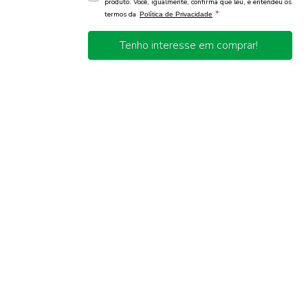
produto. Você, igualmente, confirma que leu, e entendeu os
*
termos da
Política de Privacidade
Tenho interesse em comprar!