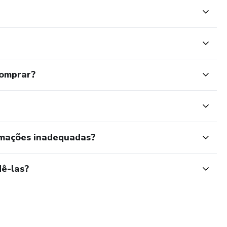
comprar?
rmações inadequadas?
ê-las?