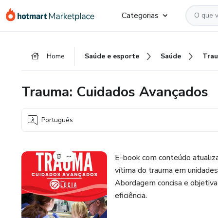
Ir
Ir
Ir
Categorias
para
para
para
o
o
o
conteúdo
pagamento
rodapé
Home
Saúde e esporte
Saúde
principal
Trauma: Cuidados Avançados
Português
E-book com conteúdo atualiza
vítima do trauma em unidades
Abordagem concisa e objetiva
eficiência.