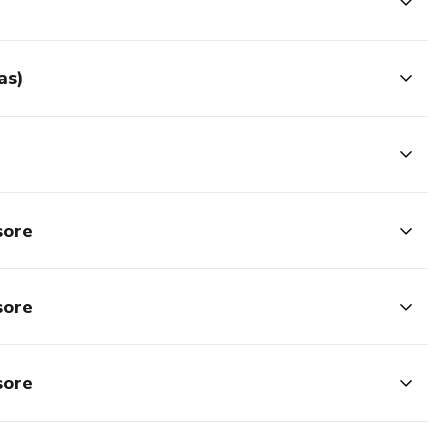
as)
sore
sore
sore