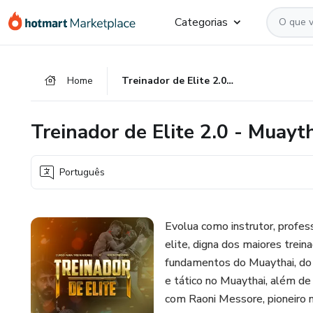
Ir
Ir
Ir
Categorias
para
para
para
o
o
o
conteúdo
pagamento
rodapé
Home
Treinador de Elite 2.0 - Muaythai de verdade para treinadores
principal
Treinador de Elite 2.0 - Muayt
Português
Evolua como instrutor, profes
elite, digna dos maiores trei
fundamentos do Muaythai, do 
e tático no Muaythai, além d
com Raoni Messore, pioneiro no