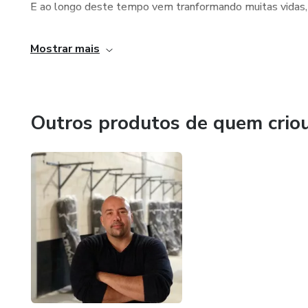
E ao longo deste tempo vem tranformando muitas vidas,
Escreveu três livros, sendo eles:
Mostrar mais
- Técnicas de Muay Thai
- Técnicas de MMA
Outros produtos de quem crio
- Sua autobiografia motivacional, "A trajetória de um cam
Formado em Programação Neurolinguistíca (PNL)
Seu principal objetivo é tranformar vidas. E a próxima pod