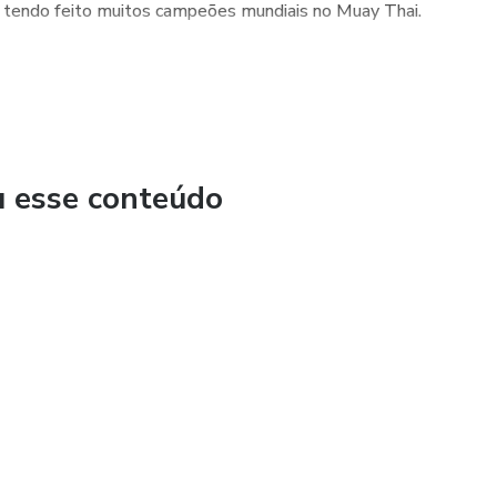
 tendo feito muitos campeões mundiais no Muay Thai.
u esse conteúdo
peão nos ringues e na vida"
e ser a sua!