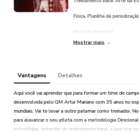
Treinamento base, Arte da Es
Física, Planilha de periodizaç
Mapa do treinador,
Mostrar mais
Deslocamento
Mindset, 6 pilares da metodolo
Vantagens
Detalhes
Aqui você vai aprender que para formar um time de cam
desenvolvida pelo GM Artur Mariano com 35 anos no espo
mundiais. Vai te levar a outro patamar como treinador. No
para alavancar o seu atleta com a metodologia Direciona
estratégias, entender do treinamento base, o que usar na p