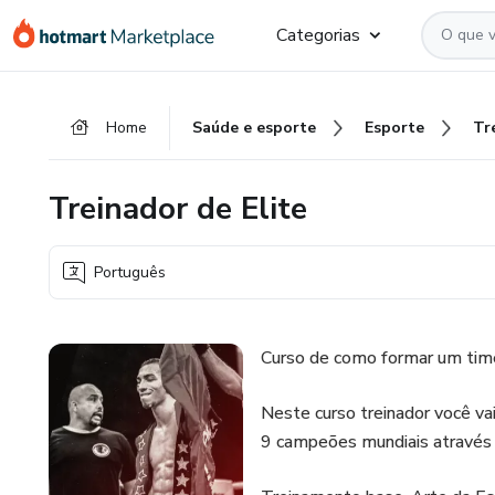
Ir
Ir
Ir
Categorias
para
para
para
o
o
o
conteúdo
pagamento
rodapé
Home
Saúde e esporte
Esporte
Tr
principal
Treinador de Elite
Português
Curso de como formar um tim
Neste curso treinador você v
9 campeões mundiais através 