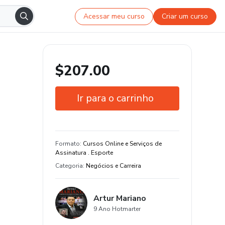
Acessar meu curso
Criar um curso
$207.00
Ir para o carrinho
Garantia de 7 dias
Certificado de conclusão
Formato
:
Cursos Online e Serviços de
Assinatura . Esporte
44 aula de conteúdo original
Categoria
:
Negócios e Carreira
Artur Mariano
9 Ano Hotmarter