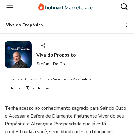
Ir
Ir
Ir
para
para
para
o
o
o
conteúdo
pagamento
rodapé
Viva do Propósito
principal
Viva do Propósito
Stefano De Gradi
Formato
:
Cursos Online e Serviços de Assinatura
Idioma
:
Português
Tenha acesso ao conhecimento sagrado para Sair do Cubo
e Acessar a Esfera de Diamante finalmente Viver do seu
Propósito e Alcançar a Prosperidade que já está
predestinada a você, sem dificuldades ou bloqueios