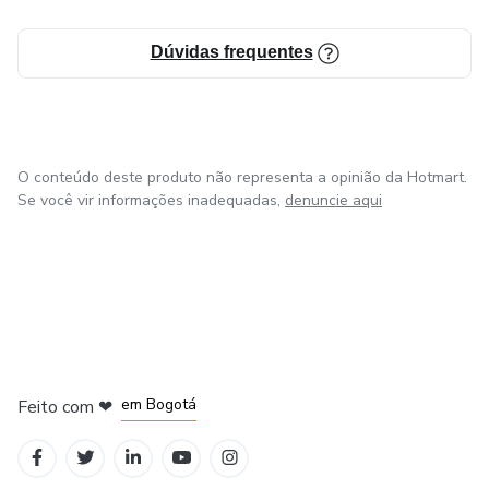
Dúvidas frequentes
O conteúdo deste produto não representa a opinião da Hotmart.
Se você vir informações inadequadas,
denuncie aqui
em Amsterdam
em Madrid
em Bogotá
Feito com
❤
em Belo Horizonte
na Cidade do México