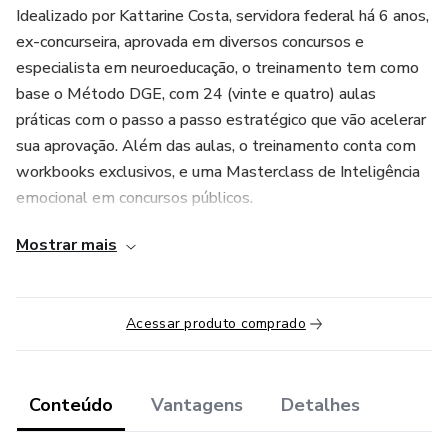
Idealizado por Kattarine Costa, servidora federal há 6 anos,
ex-concurseira, aprovada em diversos concursos e
especialista em neuroeducação, o treinamento tem como
base o Método DGE, com 24 (vinte e quatro) aulas
práticas com o passo a passo estratégico que vão acelerar
sua aprovação. Além das aulas, o treinamento conta com
workbooks exclusivos, e uma Masterclass de Inteligência
emocional em concursos públicos.
Mostrar mais
Desenvolva sua mentalidade de astronauta e aproveite
para decolar o foguete da sua aprovação.
Acessar produto comprado
Conteúdo
Vantagens
Detalhes