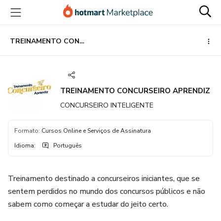
Ir
Ir
Ir
para
para
para
o
o
o
conteúdo
pagamento
rodapé
TREINAMENTO CONCURSEIRO APRENDIZ
principal
TREINAMENTO CONCURSEIRO APRENDIZ
CONCURSEIRO INTELIGENTE
Formato
:
Cursos Online e Serviços de Assinatura
Idioma
:
Português
Treinamento destinado a concurseiros iniciantes, que se
sentem perdidos no mundo dos concursos públicos e não
sabem como começar a estudar do jeito certo.