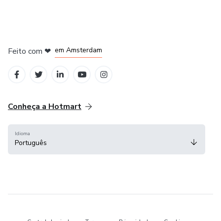
em Madrid
em Amsterdam
Feito com
❤
em Belo Horizonte
na Cidade do México
em Bogotá
Conheça a Hotmart
Idioma
Português