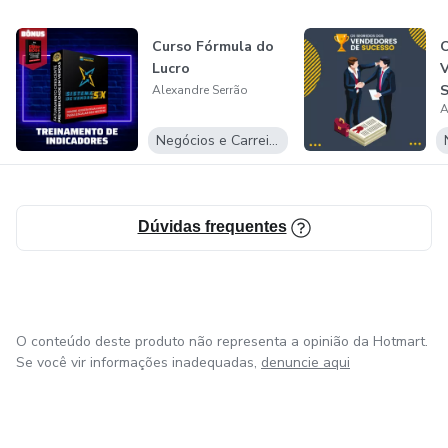
Curso Fórmula do
O
Lucro
V
S
Alexandre Serrão
A
Negócios e Carreira
Dúvidas frequentes
O conteúdo deste produto não representa a opinião da Hotmart.
Se você vir informações inadequadas,
denuncie aqui