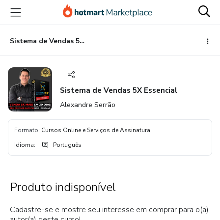
Ir
Ir
Ir
para
para
para
o
o
o
conteúdo
pagamento
rodapé
Sistema de Vendas 5X Essencial
principal
Sistema de Vendas 5X Essencial
Alexandre Serrão
Formato
:
Cursos Online e Serviços de Assinatura
Idioma
:
Português
Produto indisponível
Cadastre-se e mostre seu interesse em comprar para o(a)
autor(a) deste curso!