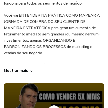
funciona para todos os segmentos de negócio.
Você vai ENTENDER NA PRÁTICA COMO MAPEAR A
JORNADA DE COMPRA DO SEU CLIENTE DE
MANEIRA ESTRATÉGICA para gerar um aumento de
faturamento imediato sem grandes (ou mesmo nenhum)
investimentos, apenas ORGANIZANDO E
PADRONIZANDO OS PROCESSOS de marketing e
vendas do seu negócio.
Nesse treinamento você vai começar a entender porque
Mostrar mais
muitas empresas fecham as portas muito rápido e outras
com investimento muitas vezes mais baixos, prosperam.
Você vai compreender porque um vendedor que tem o
mesmo treinamento que os demais, trabalhando na
mesma empresa, consegue vender o triplo dos outros