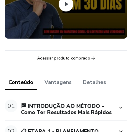
funcionários.
TUDO O QUE VOCÊ ACHAVA QUE SABIA SOBRE
NEGÓCIOS E VENDAS, TOMARÁ OUTRO RUMO.
Compre se estiver preparado. É um caminho sem volta.
Acessar produto comprado
Conteúdo
Vantagens
Detalhes
01
🏁 INTRODUÇÃO AO MÉTODO -
Como Ter Resultados Mais Rápidos
02
📋 ETAPA 1 - PLANEJAMENTO