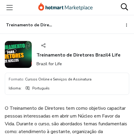
Ir
Ir
Ir
para
para
para
o
o
o
conteúdo
pagamento
rodapé
Treinamento de Diretores Brazil4 Life
principal
Treinamento de Diretores Brazil4 Life
Brazil for Life
Formato
:
Cursos Online e Serviços de Assinatura
Idioma
:
Português
O Treinamento de Diretores tem como objetivo capacitar
pessoas interessadas em abrir um Núcleo em Favor da
Vida. Durante o curso, são abordados temas fundamentais
como: atendimento à gestante, organização da