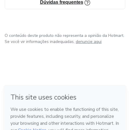
Dúvidas frequentes
O conteúdo deste produto não representa a opinião da Hotmart.
Se você vir informações inadequadas,
denuncie aqui
em Bogotá
em Amsterdam
em Madrid
na Cidade do México
Feito com
❤
em Belo Horizonte
Conheça a Hotmart