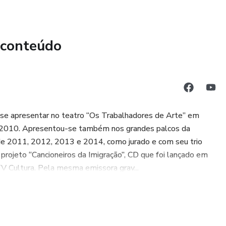
r ativa, o conteúdo estará disponível.
ada, o acesso ao material será bloqueado.
 conteúdo
ia dos nossos alunos é Ave Maria de Gounod na Guitarra
sar de ajuda, envie um e-mail para:
o a se apresentar no teatro “Os Trabalhadores de Arte” em
de 2010. Apresentou-se também nos grandes palcos da
 de 2011, 2012, 2013 e 2014, como jurado e com seu trio
o projeto “Cancioneiros da Imigração”, CD que foi lançado em
TV Cultura. Pela mesma emissora grav...