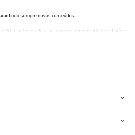
garantindo sempre novos conteúdos.
a e 30 minutos de duração, para um aprendizado detalhado e
s de todos os níveis, desde iniciantes até os mais
plore as riquezas da guitarra portuguesa!
analmente ou sempre que o professor Ricardo lecionar uma
lusão deste material;