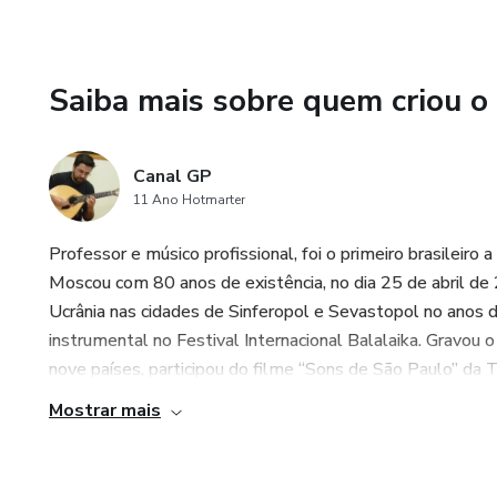
Enquanto sua assinatura estive
Caso a assinatura seja encerr
Saiba mais sobre quem criou o
Dica: a aula favorita da maior
Portuguesa (Aula nº 98)!
Canal GP
11 Ano Hotmarter
🤔 Dúvidas ou Suporte se preci
Professor e músico profissional, foi o primeiro brasileir
Moscou com 80 anos de existência, no dia 25 de abril 
👨‍💻 suporte@canalgp.online
Ucrânia nas cidades de Sinferopol e Sevastopol no anos
instrumental no Festival Internacional Balalaika. Gravou 
nove países, participou do filme “Sons de São Paulo” da 
Mostrar mais