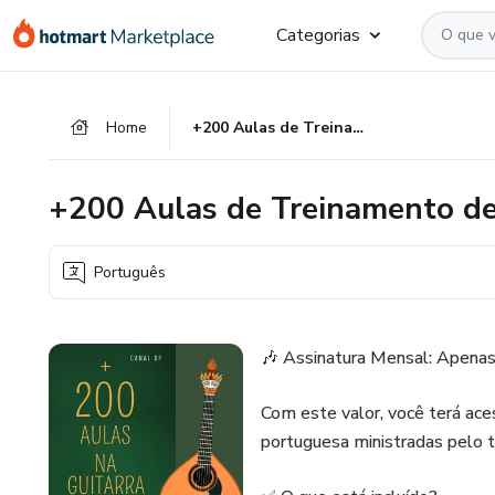
Ir
Ir
Ir
Categorias
para
para
para
o
o
o
conteúdo
pagamento
rodapé
Home
+200 Aulas de Treinamento de Guitarra Portuguesa Canal GP
principal
+200 Aulas de Treinamento de
Português
🎶 Assinatura Mensal: Apenas
Com este valor, você terá ace
portuguesa ministradas pelo t