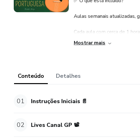
✅ O que está incluído?
Aulas semanais atualizadas, 
Cada aula com cerca de 1 hor
completo.
Mostrar mais
Material projetado para músico
experientes.
Conteúdo
Detalhes
🎯 Invista no seu talento e ex
🗓 Funcionamento do Curso
01
Instruções Iniciais 📄
As aulas são atualizadas sem
nova lição.
02
Lives Canal GP 📽
Não há prazo final para a conc