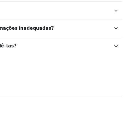
rmações inadequadas?
ê-las?