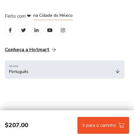
em Bogotá
em Amsterdam
em Madrid
na Cidade do México
Feito com
❤
em Belo Horizonte
Conheça a Hotmart
Idioma
Português
Central de ajuda
Termos
Privacidade
Cookies
$207.00
Ir para o carrinho
Hotmart — 2011-2026 © Todos os direitos reservados.