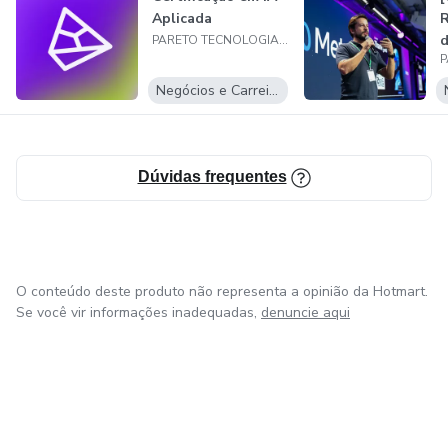
Aplicada
R
d
PARETO TECNOLOGIA E MARKETING LTDA.
A
Negócios e Carreira
Dúvidas frequentes
O conteúdo deste produto não representa a opinião da Hotmart.
Se você vir informações inadequadas,
denuncie aqui