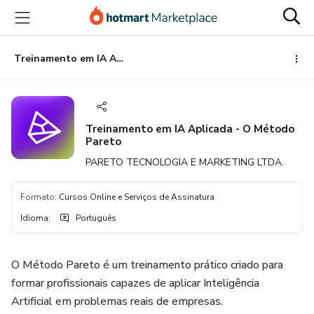
Ir
Ir
Ir
para
para
para
o
o
o
conteúdo
pagamento
rodapé
Treinamento em IA Aplicada - O Método Pareto
principal
Treinamento em IA Aplicada - O Método
Pareto
PARETO TECNOLOGIA E MARKETING LTDA.
Formato
:
Cursos Online e Serviços de Assinatura
Idioma
:
Português
O Método Pareto é um treinamento prático criado para
formar profissionais capazes de aplicar Inteligência
Artificial em problemas reais de empresas.