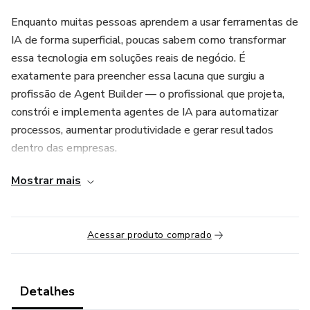
Enquanto muitas pessoas aprendem a usar ferramentas de
IA de forma superficial, poucas sabem como transformar
essa tecnologia em soluções reais de negócio. É
exatamente para preencher essa lacuna que surgiu a
profissão de Agent Builder — o profissional que projeta,
constrói e implementa agentes de IA para automatizar
processos, aumentar produtividade e gerar resultados
dentro das empresas.
Mostrar mais
Você entenderá como identificar oportunidades dentro de
empresas, estruturar soluções, integrar ferramentas e
desenvolver agentes capazes de executar tarefas e apoiar
Acessar produto comprado
decisões. O treinamento foi criado para ser acessível
mesmo para quem não sabe programar, utilizando
abordagens práticas e ferramentas modernas que
permitem construir sistemas de IA de forma mais rápida e
Detalhes
eficiente.