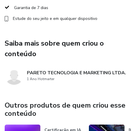
Garantia de 7 dias
Ao final do treinamento, você terá uma visão clara de
Estude do seu jeito e em qualquer dispositivo
como planejar, vender e construir soluções de Inteligência
Artificial Aplicada — habilidades cada vez mais
demandadas por empresas que querem usar IA de forma
Saiba mais sobre quem criou o
estratégica.
conteúdo
PARETO TECNOLOGIA E MARKETING LTDA.
1 Ano Hotmarter
Outros produtos de quem criou esse
conteúdo
Certificação em IA
[