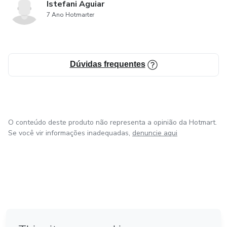
Istefani Aguiar
7 Ano Hotmarter
Dúvidas frequentes
O conteúdo deste produto não representa a opinião da Hotmart.
Se você vir informações inadequadas,
denuncie aqui
em Amsterdam
em Madrid