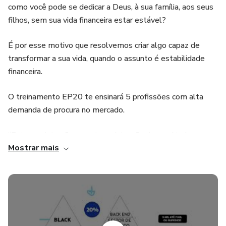
como você pode se dedicar a Deus, à sua família, aos seus
filhos, sem sua vida financeira estar estável?
É por esse motivo que resolvemos criar algo capaz de
transformar a sua vida, quando o assunto é estabilidade
financeira.
O treinamento EP20 te ensinará 5 profissões com alta
demanda de procura no mercado.
“Este produto não garante a obtenção de resultados.
Mostrar mais
Qualquer referência ao desempenho de uma estratégia não
deve ser interpretada como uma garantia de resultados”