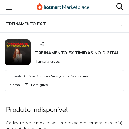
Ir
Ir
Ir
para
para
para
o
o
o
conteúdo
pagamento
rodapé
TREINAMENTO EX TÍMIDAS NO DIGITAL
principal
TREINAMENTO EX TÍMIDAS NO DIGITAL
Tainara Goes
Formato
:
Cursos Online e Serviços de Assinatura
Idioma
:
Português
Produto indisponível
Cadastre-se e mostre seu interesse em comprar para o(a)
autor(a) deste curso!