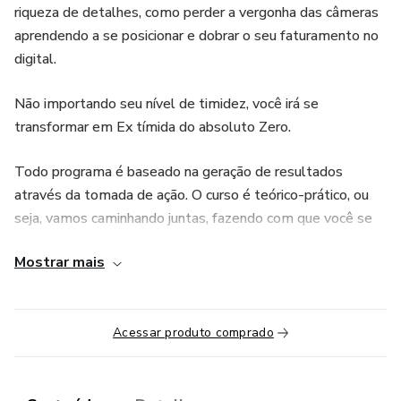
riqueza de detalhes, como perder a vergonha das câmeras
aprendendo a se posicionar e dobrar o seu faturamento no
digital.
Não importando seu nível de timidez, você irá se
transformar em Ex tímida do absoluto Zero.
Todo programa é baseado na geração de resultados
através da tomada de ação. O curso é teórico-prático, ou
seja, vamos caminhando juntas, fazendo com que você se
torne segura, confiante, valorizando todo conhecimento
Mostrar mais
que conquistou até hoje e descobrindo o seu poder por trás
de toda a timidez.
Acessar produto comprado