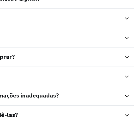
mprar?
rmações inadequadas?
ê-las?