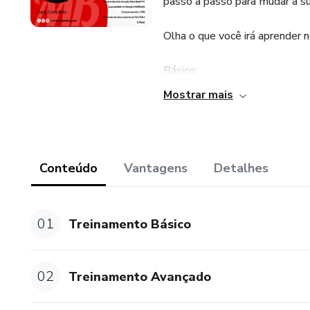
passo à passo para mudar a su
Olha o que você irá aprender 
Básico:
Mostrar mais
- Introdução ao Marketing Digi
- O que são infoprodutos?
Conteúdo
Vantagens
Detalhes
- Crescimento no Brasil, co
Digital e como elas chegaram 
01
Treinamento Básico
- Serviços Digitais que irão c
- Técnicas de Publicidade
02
Treinamento Avançado
- Processo de Engajamento