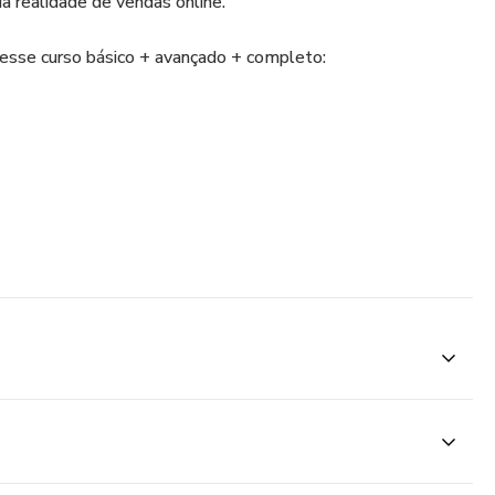
a realidade de vendas online.
nesse curso básico + avançado + completo:
tal
m exemplos de pessoas que vivem somente de Marketing
lá!
rescer nos próximos anos