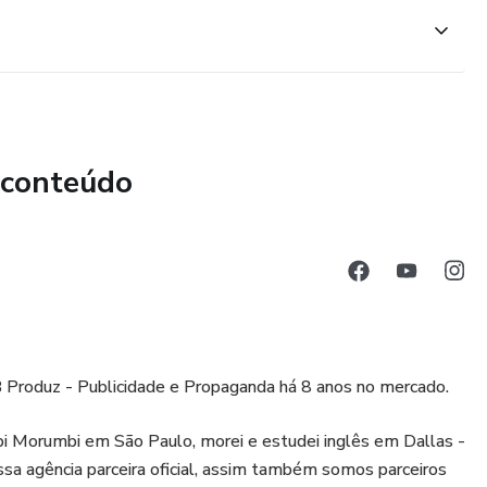
sua Estrutura Digital
ion
 conteúdo
 (aspectos pessoais, culturais, sociais e psicológicos).
tivos ao seu favor.
Produz - Publicidade e Propaganda há 8 anos no mercado.
i Morumbi em São Paulo, morei e estudei inglês em Dallas -
a agência parceira oficial, assim também somos parceiros