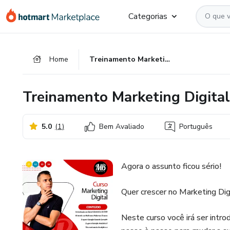
Ir
Ir
Ir
Categorias
para
para
para
o
o
o
conteúdo
pagamento
rodapé
Home
Treinamento Marketing Digital Completo
principal
Treinamento Marketing Digita
5.0
(
1
)
Bem Avaliado
Português
Agora o assunto ficou sério!
Quer crescer no Marketing Di
Neste curso você irá ser intr