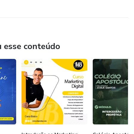
Google Meu Negócio
Google AdWords
u esse conteúdo
 YouTube
m sua jornada do Marketing Digital.
ado do modo completo, uma avaliação, as aulas e o material
do quiser!
nada nesse novo mundo digital!