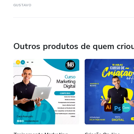
GUSTAVO
- Sincronizando Analytics e 
- Criando uma Campanha no 
- Compensando o ROI
Outros produtos de quem crio
- Fórmula de Crescimento no
A cada vídeo uma nova etapa e
O curso conta com um certific
de estudo para consultar quan
Tá esperando o quê?
Adquira já e comece a sua jor