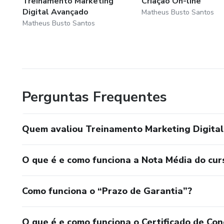
Treinamento Marketing
Criação On-line
Te vejo na aula =D
Digital Avançado
Matheus Busto Santos
Matheus Busto Santos
“Este produto não garante a 
de uma estratégia não deve s
Perguntas Frequentes
Quem avaliou Treinamento Marketing Digita
O que é e como funciona a Nota Média do cur
Como funciona o “Prazo de Garantia”?
O que é e como funciona o Certificado de Con