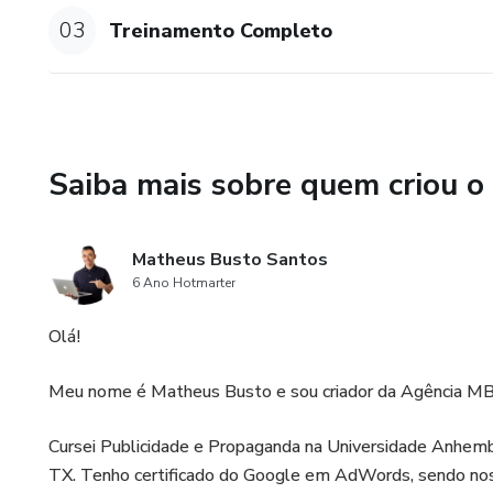
03
Treinamento Completo
- Primeiros Passos para criar 
- Como Promover Call To Act
- Como Captar Leads
Saiba mais sobre quem criou o
- Comportamento do Consumidor
- Como usar os sentidos Cogni
Matheus Busto Santos
6 Ano Hotmarter
Avançado:
Olá!
- Como Ser Notado
Meu nome é Matheus Busto e sou criador da Agência MB 
- Melhores Nichos
Cursei Publicidade e Propaganda na Universidade Anhemb
- Planejamento de Conteúdo
TX. Tenho certificado do Google em AdWords, sendo noss