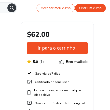
Acessar meu curso
Criar um curso
$62.00
Ir para o carrinho
5.0
(
1
)
Bem Avaliado
Garantia de 7 dias
Certificado de conclusão
Estude do seu jeito e em qualquer
dispositivo
9 aula e 6 hora de conteúdo original