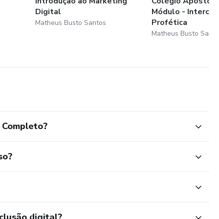
Introdução ao Marketing
Colégio Apostóli
Digital
Módulo - Interce
Profética
Matheus Busto Santos
obtenção de resultados. Qualquer referência ao desempenho
Matheus Busto Santo
er interpretada como uma garantia de resultados”
l Completo?
so?
clusão digital?