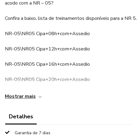
acodo com a NR – 05?
Confira a baixo, lista de treinamentos disponíveis para a NR 5.
NR-05\NR05 Cipa+08h+com+Assedio
NR-05\NR05 Cipa+12h+com+Assedio
NR-05\NR05 Cipa+16h+com+Assedio
NR-05\NR05 Cipa+20h+com+Assedio
CIPA+Flexivel+250+Slides+20+16+12+8+hs+com+Assedi
Mostrar mais
MODELOS DE CERTIFICADOS
Detalhes
Bonus:
Garantia de 7 dias