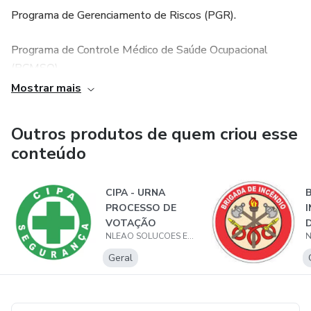
Programa de Gerenciamento de Riscos (PGR).
Programa de Controle Médico de Saúde Ocupacional
(PCMSO).
Mostrar mais
Laudo Técnico das Condições Ambientais de Trabalho
(LTCAT).
Outros produtos de quem criou esse
conteúdo
Análise Ergonômica do Trabalho (AET).
Procedimentos de SST.
CIPA - URNA
PROCESSO DE
I
VOTAÇÃO
Planilhas e Dashboards de SST.
NLEAO SOLUCOES EM SEGURANCA DO TRABALHO
(AUTOMATIZAÇÃO
)
Geral
Modelos de Certificados.
Checklists Diversos.