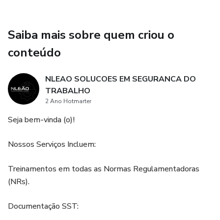
Certificados.
Informações adicionais:
Saiba mais sobre quem criou o
conteúdo
Arquivo digital em formato PPT, todos editáveis.
NLEAO SOLUCOES EM SEGURANCA DO
TRABALHO
2 Ano Hotmarter
Seja bem-vinda (o)!
Nossos Serviços Incluem:
Treinamentos em todas as Normas Regulamentadoras
(NRs).
Documentação SST: