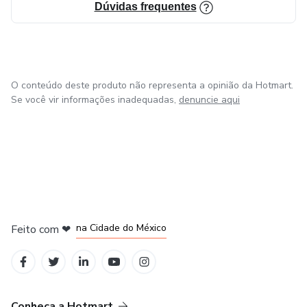
Dúvidas frequentes
Votação Automatizada da CIPA (Urna Eletrônica em VBA
Excel).
Tabela de Composição da Brigada de Incêndio (IT
O conteúdo deste produto não representa a opinião da Hotmart.
17/2019, básica por pavimento ou compartimento).
Se você vir informações inadequadas,
denuncie aqui
Ferramentas Ergonômicas.
Outros Documentos Especializados.
Modalidades de Treinamento:
em Bogotá
em Amsterdam
em Madrid
Oferecemos treinamentos online e presenciais. Solicite já
na Cidade do México
Feito com
❤
seu orçamento!
em Belo Horizonte
Agradecemos pela sua visita e desejamos boas compras!
Conheça a Hotmart