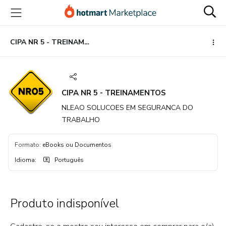
Ir
Ir
Ir
para
para
para
o
o
o
conteúdo
pagamento
rodapé
CIPA NR 5 - TREINAMENTOS
principal
CIPA NR 5 - TREINAMENTOS
NLEAO SOLUCOES EM SEGURANCA DO
TRABALHO
Formato
:
eBooks ou Documentos
Idioma
:
Português
Produto indisponível