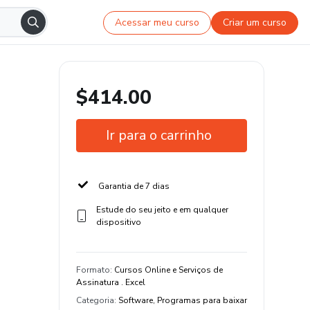
Acessar meu curso
Criar um curso
$414.00
Ir para o carrinho
Garantia de 7 dias
Estude do seu jeito e em qualquer
dispositivo
Formato
:
Cursos Online e Serviços de
Assinatura . Excel
Categoria
:
Software, Programas para baixar