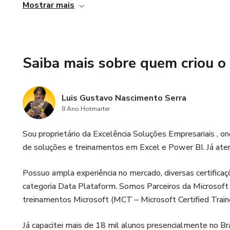
é uma ferramenta poderosa para trabalhar com dados, per
Mostrar mais
rápida e eficiente, o que pode trazer benefícios tanto par
Saiba mais sobre quem criou o
Luis Gustavo Nascimento Serra
8 Ano Hotmarter
Sou proprietário da Excelência Soluções Empresariais ,
de soluções e treinamentos em Excel e Power BI. Já at
Possuo ampla experiência no mercado, diversas certifi
categoria Data Plataform. Somos Parceiros da Microsoft 
treinamentos Microsoft (MCT – Microsoft Certified Traine
Já capacitei mais de 18 mil alunos presencialmente no Bra