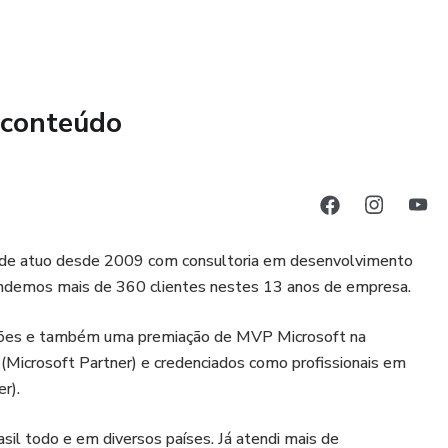
mitindo a análise e visualização de informações de forma
a profissionais quanto para empresas.
 conteúdo
 onde atuo desde 2009 com consultoria em desenvolvimento
endemos mais de 360 clientes nestes 13 anos de empresa.
cações e também uma premiação de MVP Microsoft na
(Microsoft Partner) e credenciados como profissionais em
r).
sil todo e em diversos países. Já atendi mais de