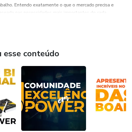
rabalho. Entendo exatamente o que o mercado precisa e
baseado nas necessidades mais importantes de cada
 criação de Painéis Inteligentes", que já está em sua
m diversos países que tem a Língua portuguesa como padrão.
u esse conteúdo
e adquiri vasta experiência na área financeira e percebi que
seus controles.