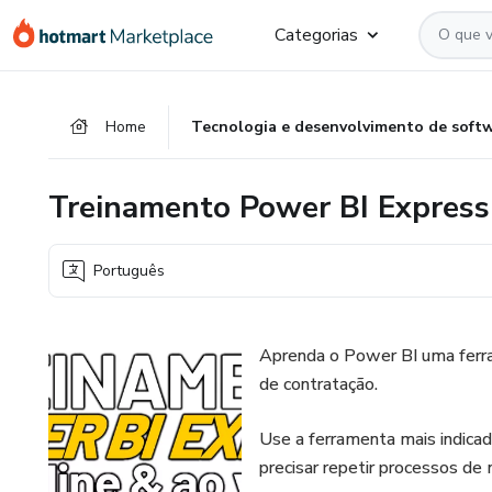
Ir
Ir
Ir
Categorias
para
para
para
o
o
o
conteúdo
pagamento
rodapé
Home
Tecnologia e desenvolvimento de soft
principal
Treinamento Power BI Express 
Português
Aprenda o Power BI uma ferra
de contratação.
Use a ferramenta mais indicad
precisar repetir processos de