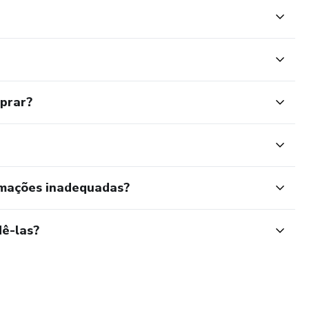
mprar?
rmações inadequadas?
ê-las?