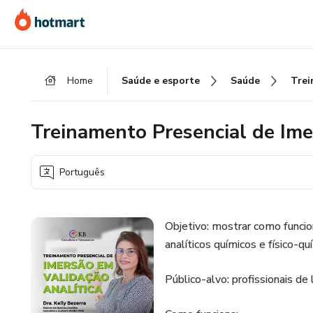
Ir
Ir
Ir
para
para
para
o
o
o
conteúdo
pagamento
rodapé
Home
Saúde e esporte
Saúde
principal
Treinamento Presencial de Ime
Português
Objetivo: mostrar como funci
analíticos químicos e físico-qu
Público-alvo: profissionais d