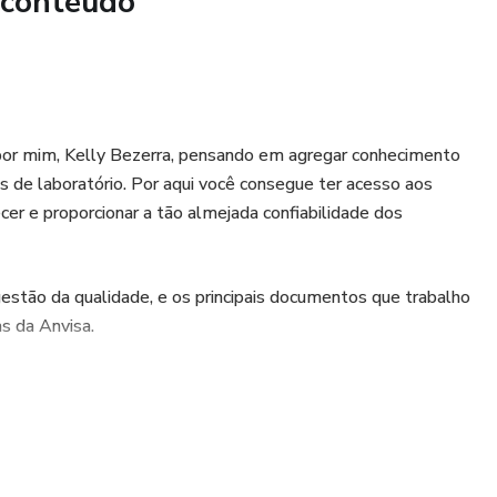
 conteúdo
rotocolos de validação do mercado: DOQ-CGCRE-008,
C 166/17, dentre outros
por mim, Kelly Bezerra, pensando em agregar conhecimento
gravadas do treinamento para a parte estatística;
ais de laboratório. Por aqui você consegue ter acesso aos
r e proporcionar a tão almejada confiabilidade dos
 validações dos métodos que serão exemplificados.
estão da qualidade, e os principais documentos que trabalho
 da Anvisa.
sapp): 62-99638-0102 / e-mail: