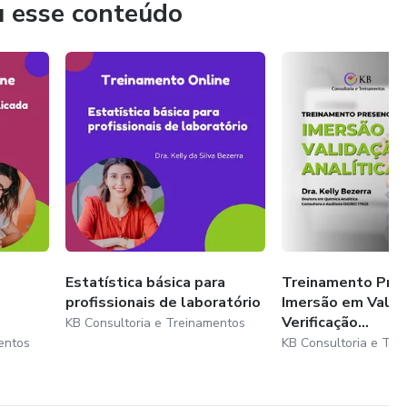
u esse conteúdo
Estatística básica para
Treinamento Pres
profissionais de laboratório
Imersão em Valid
Verificação...
KB Consultoria e Treinamentos
entos
KB Consultoria e Tre