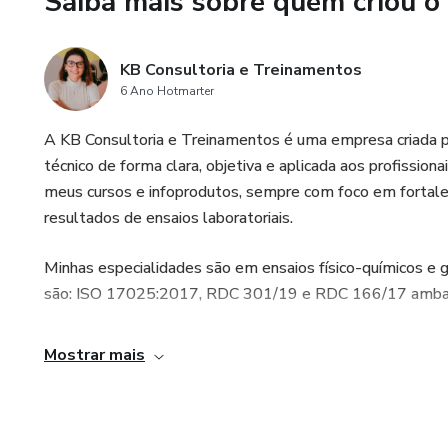
Saiba mais sobre quem criou o
- Se aplica aos principais p
Ministério da Agricultura, RD
KB Consultoria e Treinamentos
6 Ano Hotmarter
O que está incluso:
A KB Consultoria e Treinamentos é uma empresa criada 
- 3 meses de acesso às aulas 
técnico de forma clara, objetiva e aplicada aos profission
meus cursos e infoprodutos, sempre com foco em fortalece
- Acesso ao evento ao vivo;
resultados de ensaios laboratoriais.
- Acesso ao planejamento das
Minhas especialidades são em ensaios físico-químicos e g
são: ISO 17025:2017, RDC 301/19 e RDC 166/17 ambas
Para mais informações (what
contato@kellybezerra.com.br
Mostrar mais