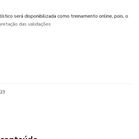
stico será disponibilizada como treinamento online, pois, o
pretação das validações
es exemplos de validação:
 e com curvas de calibração;
drão ou material de referência disponível;
ão é viável realizar muitas replicatas;
023
de traços;
atriz;
reta, em que não há preparo de amostra.