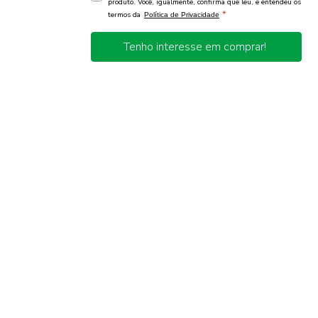
produto. Você, igualmente, confirma que leu, e entendeu os
*
termos da
Política de Privacidade
Tenho interesse em comprar!