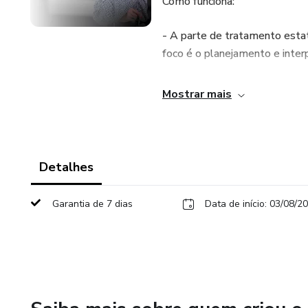
Como funciona:
- A parte de tratamento estatí
foco é o planejamento e inter
- Serão abordados os seguint
Mostrar mais
1. Para métodos instrumentais
2. Para métodos que não há pa
Detalhes
3. Para métodos que os quais n
Garantia de 7 dias
Data de início: 03/08/2
4. Para métodos com análise 
5. Para métodos com efeito m
6. Para métodos de leitura di