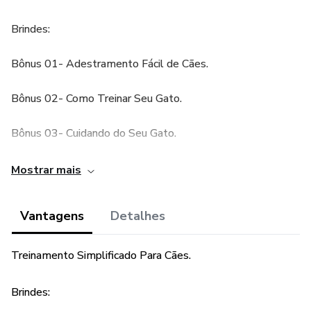
Brindes:
Bônus 01- Adestramento Fácil de Cães.
Bônus 02- Como Treinar Seu Gato.
Bônus 03- Cuidando do Seu Gato.
Bônus 04- Alimentos Caseiros Para Animais.
Mostrar mais
Bônus 05- Cuidando de Peixes Tropicais.
Vantagens
Detalhes
Treinamento Simplificado Para Cães.
Brindes: