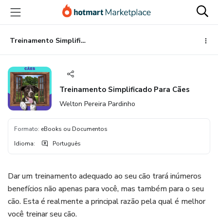
Ir
Ir
Ir
para
para
para
o
o
o
conteúdo
pagamento
rodapé
Treinamento Simplificado Para Cães
principal
Treinamento Simplificado Para Cães
Welton Pereira Pardinho
Formato
:
eBooks ou Documentos
Idioma
:
Português
Dar um treinamento adequado ao seu cão trará inúmeros
benefícios não apenas para você, mas também para o seu
cão. Esta é realmente a principal razão pela qual é melhor
você treinar seu cão.