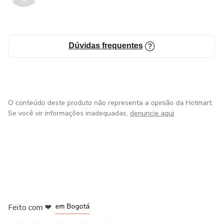
Dúvidas frequentes
O conteúdo deste produto não representa a opinião da Hotmart.
Se você vir informações inadequadas,
denuncie aqui
em Amsterdam
em Madrid
em Bogotá
Feito com
❤
em Belo Horizonte
na Cidade do México