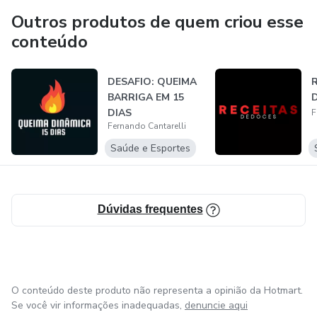
Outros produtos de quem criou esse
conteúdo
DESAFIO: QUEIMA
BARRIGA EM 15
DIAS
F
Fernando Cantarelli
Saúde e Esportes
Dúvidas frequentes
O conteúdo deste produto não representa a opinião da Hotmart.
Se você vir informações inadequadas,
denuncie aqui