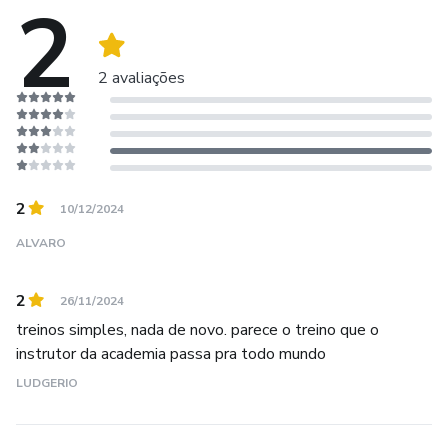
2
permite você: Queimar, Secar e Definir o seu Corpo com a
MODELAGEM INTENSA E INTELIGENTE.
2 avaliações
O Resultado não poderia ser melhor: VOCÊ muito mais
magra, seca, definida e com muito mais saúde no processo
de emagrecimento.
2
10/12/2024
ALVARO
2
26/11/2024
treinos simples, nada de novo. parece o treino que o
instrutor da academia passa pra todo mundo
LUDGERIO