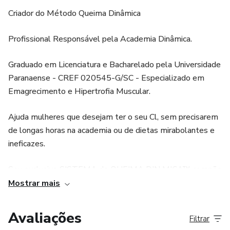
Criador do Método Queima Dinâmica
Profissional Responsável pela Academia Dinâmica.
Graduado em Licenciatura e Bacharelado pela Universidade
Paranaense - CREF 020545-G/SC - Especializado em
Emagrecimento e Hipertrofia Muscular.
Ajuda mulheres que desejam ter o seu Cl, sem precisarem
de longas horas na academia ou de dietas mirabolantes e
ineficazes.
Seu exclusivo SISTEMA de QUEIMA DIN MICA™ compõe
3 etapas importantes de queima de gordura, causando a
Mostrar mais
Catálise Corporal Intensa™.
Avaliações
Filtrar
Esse é o processo de aceleração de queima de gordura que