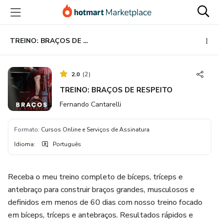
Ir
Ir
Ir
para
para
para
o
o
o
conteúdo
pagamento
rodapé
TREINO: BRAÇOS DE RESPEITO
principal
2.0
(
2
)
TREINO: BRAÇOS DE RESPEITO
Fernando Cantarelli
Formato
:
Cursos Online e Serviços de Assinatura
Idioma
:
Português
Receba o meu treino completo de bíceps, tríceps e
antebraço para construir braços grandes, musculosos e
definidos em menos de 60 dias com nosso treino focado
em bíceps, tríceps e antebraços. Resultados rápidos e