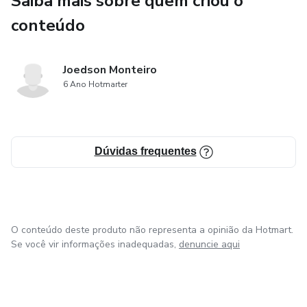
Saiba mais sobre quem criou o
conteúdo
Capítulo 9: Dicas de dieta para perder peso e melhorar a
saúde
Joedson Monteiro
Capítulo 10: Ser Fitness não é uma perda de tempo
6 Ano Hotmarter
Capítulo 11: Dicas para criar um plano de treino viável em
casa
Dúvidas frequentes
O conteúdo deste produto não representa a opinião da Hotmart.
Se você vir informações inadequadas,
denuncie aqui