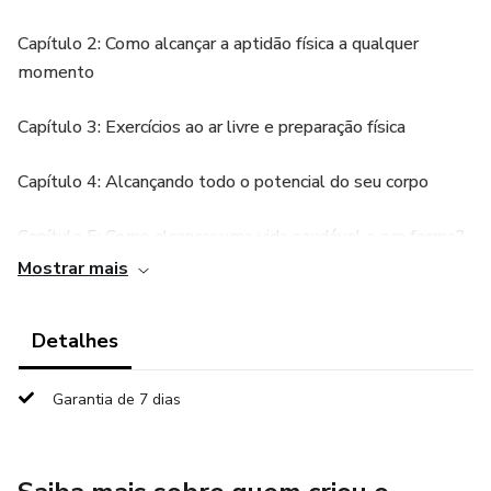
Capítulo 2: Como alcançar a aptidão física a qualquer
momento
Capítulo 3: Exercícios ao ar livre e preparação física
Capítulo 4: Alcançando todo o potencial do seu corpo
Capítulo 5: Como alcançar uma vida saudável e em forma?
Mostrar mais
Capítulo 6: Torne o seu treino divertido com ideias de
treino
Detalhes
Capítulo 7: Selecionando o Personal Trainer certo para
Garantia de 7 dias
você
Capítulo 8: Os diferentes equipamentos de treino para um
corpo perfeito