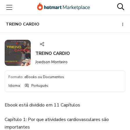
Ir
Ir
Ir
para
para
para
o
o
o
conteúdo
pagamento
rodapé
TREINO CARDIO
principal
TREINO CARDIO
Joedson Monteiro
Formato
:
eBooks ou Documentos
Idioma
:
Português
Ebook está dividido em 11 Capítulos
Capítulo 1: Por que atividades cardiovasculares são
importantes