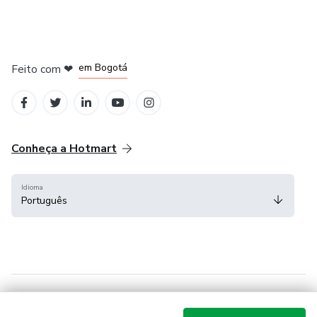
em Amsterdam
em Madrid
em Bogotá
Feito com
❤
em Belo Horizonte
na Cidade do México
Conheça a Hotmart
Idioma
Português
Central de ajuda
Termos
Privacidade
Cookies