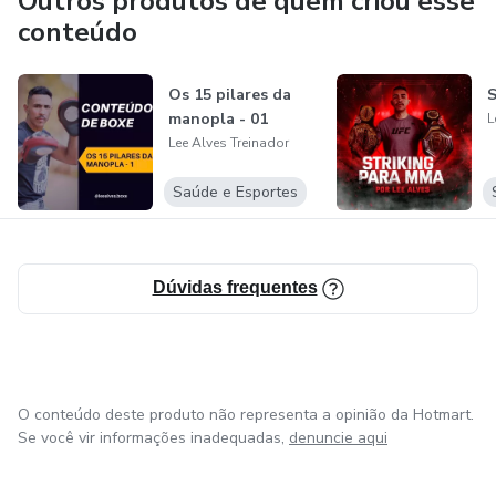
Outros produtos de quem criou esse
conteúdo
Os 15 pilares da
S
manopla - 01
L
Lee Alves Treinador
Saúde e Esportes
Dúvidas frequentes
O conteúdo deste produto não representa a opinião da Hotmart.
Se você vir informações inadequadas,
denuncie aqui