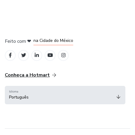
em Bogotá
em Amsterdam
em Madrid
na Cidade do México
Feito com
❤
em Belo Horizonte
Conheça a Hotmart
Idioma
Português