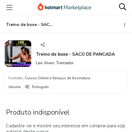
Ir
Ir
Ir
para
para
para
o
o
o
conteúdo
pagamento
rodapé
Treino de boxe - SACO DE PANCADA
principal
Treino de boxe - SACO DE PANCADA
Lee Alves Treinador
Formato
:
Cursos Online e Serviços de Assinatura
Idioma
:
Português
Produto indisponível
Cadastre-se e mostre seu interesse em comprar para o(a)
autor(a) deste curso!