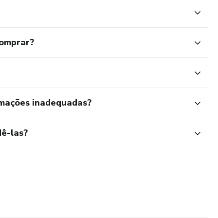
comprar?
rmações inadequadas?
ê-las?