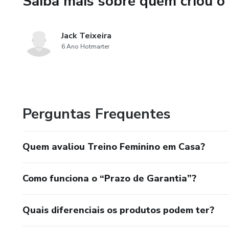
Saiba mais sobre quem criou o
Dicas de alimentação práticas
resultados.
Jack Teixeira
Técnicas de foco e repetição 
6 Ano Hotmarter
“★★★★★ ‘Em 30 dias, já vejo 
mudou minha vida.’ – Mariana, 
“★★★★★ ‘Nunca achei que trein
Perguntas Frequentes
27 anos.”
Quem avaliou Treino Feminino em Casa?
Como funciona o “Prazo de Garantia”?
Quais diferenciais os produtos podem ter?