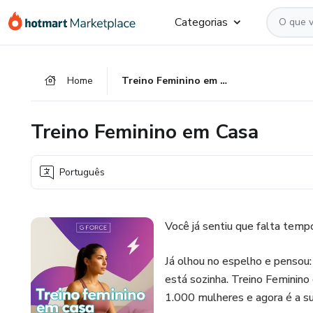
Ir
Ir
Ir
Categorias
para
para
para
o
o
o
conteúdo
pagamento
rodapé
Home
Treino Feminino em Casa
principal
Treino Feminino em Casa
Português
Você já sentiu que falta tempo
Já olhou no espelho e pensou:
está sozinha. Treino Feminino
1.000 mulheres e agora é a su