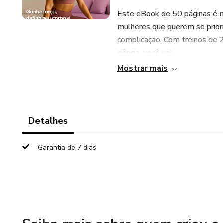
Este eBook de 50 páginas é m
mulheres que querem se prior
complicação. Com treinos de 
ciência, você vai:
Mostrar mais
Esculpir o corpo com exercíci
Ganhar confiança com rotinas q
Detalhes
Cuidar do planeta, cada compr
árvores.
Garantia de 7 dias
Desenvolvido com base em n
gatilhos de motivação para te 
Planos de treino para iniciant