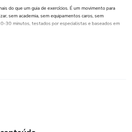
ais do que um guia de exercícios. É um movimento para
izar, sem academia, sem equipamentos caros, sem
20-30 minutos, testados por especialistas e baseados em
os simples que queimam gordura e tonificam músculos.
ue se encaixam na sua rotina corrida.
a apoia projetos de sustentabilidade, como o plantio de
eurociência do movimento e comportamento este eBook usa
manter no jogo. Inclui:
es, intermediárias e avançadas, sem precisar de academia.