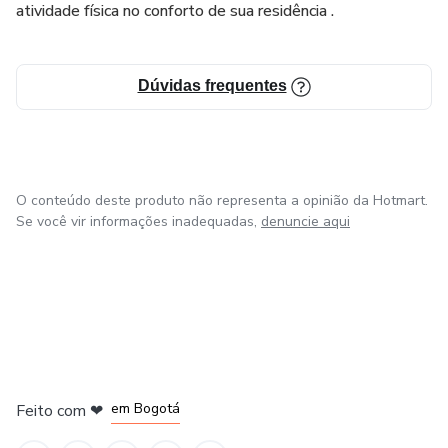
atividade física no conforto de sua residência .
Dúvidas frequentes
O conteúdo deste produto não representa a opinião da Hotmart.
Se você vir informações inadequadas,
denuncie aqui
em Amsterdam
em Madrid
em Bogotá
Feito com
❤
em Belo Horizonte
na Cidade do México