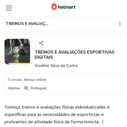
Ir
Ir
Ir
para
para
para
o
o
o
conteúdo
pagamento
rodapé
TREINOS E AVALIAÇÕES ESPORTIVAS DIGITAIS
principal
TREINOS E AVALIAÇÕES ESPORTIVAS
DIGITAIS
Vladimir Silva da Cunha
Formato
:
Serviço online
Idioma
:
Português
Forneço treinos e avaliações físicas individualizadas e
específicas para as necessidades de esportistas e
praticantes de atividade física de forma remota . (