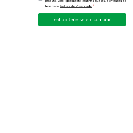
produto. Você, igualmente, confirma que leu, e entendeu os
*
termos da
Política de Privacidade
Tenho interesse em comprar!