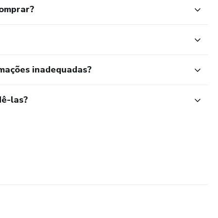
comprar?
rmações inadequadas?
ê-las?