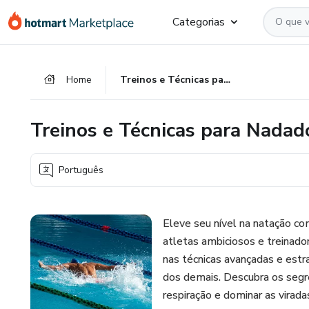
Ir
Ir
Ir
Categorias
para
para
para
o
o
o
conteúdo
pagamento
rodapé
Home
Treinos e Técnicas para Nadadores Profissionais
principal
Treinos e Técnicas para Nadado
Português
Eleve seu nível na natação co
atletas ambiciosos e treinad
nas técnicas avançadas e est
dos demais. Descubra os segre
respiração e dominar as virad