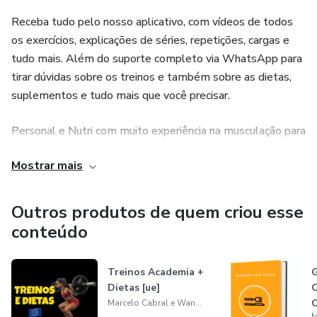
Receba tudo pelo nosso aplicativo, com vídeos de todos
Você recebe os treinos com vídeos de TODOS os
os exercícios, explicações de séries, repetições, cargas e
exercícios e explicações de séries e repetições para
tudo mais. Além do suporte completo via WhatsApp para
executar sempre da maneira correta.
tirar dúvidas sobre os treinos e também sobre as dietas,
suplementos e tudo mais que você precisar.
Clique agora mesmo para mudar seu corpo de uma vez por
todas.
Personal e Nutri com muito experiência na musculação para
emagrecimento, ganha do massa (hipertrofia) e definição
Programa sem fidelidade, cancele quando quiser.
Mostrar mais
para mulheres.
Outros produtos de quem criou esse
conteúdo
Treinos Academia +
G
Dietas [ue]
C
Marcelo Cabral e Wanessa Maria