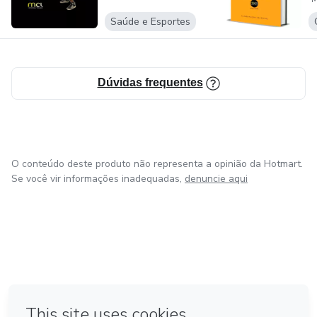
S
Saúde e Esportes
Dúvidas frequentes
O conteúdo deste produto não representa a opinião da Hotmart.
Se você vir informações inadequadas,
denuncie aqui
em Amsterdam
em Madrid
em Bogotá
Feito com
❤