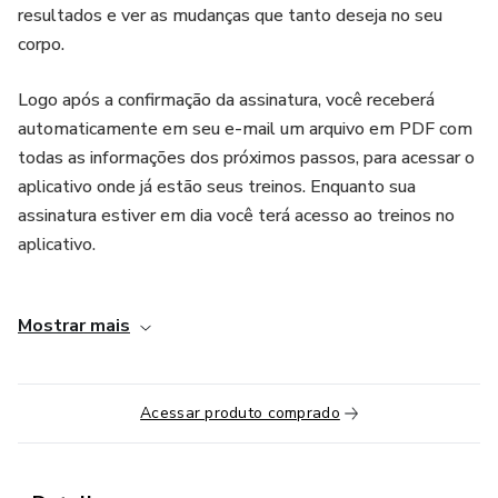
resultados e ver as mudanças que tanto deseja no seu
corpo.
Logo após a confirmação da assinatura, você receberá
automaticamente em seu e-mail um arquivo em PDF com
todas as informações dos próximos passos, para acessar o
aplicativo onde já estão seus treinos. Enquanto sua
assinatura estiver em dia você terá acesso ao treinos no
aplicativo.
Chegou a hora de empinar seu bumbum, desenhar suas
Mostrar mais
coxas, acabar com as celulites e definir todo seu corpo, no
Programa Você Sarada você terá acesso a um
planejamento de treinos diferentes por mês, isso mesmo,
Acessar produto comprado
todo mês um treino novo para você ter cada vez mais
resultados treinando em CASA. Os treinos serão trocados
todo dia primeiro de cada mês automaticamente dentro do