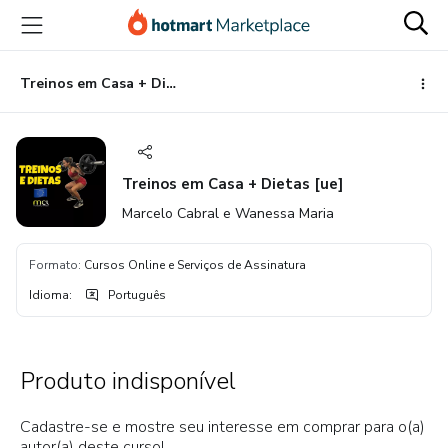
Ir
Ir
Ir
para
para
para
o
o
o
conteúdo
pagamento
rodapé
Treinos em Casa + Dietas [ue]
principal
Treinos em Casa + Dietas [ue]
Marcelo Cabral e Wanessa Maria
Formato
:
Cursos Online e Serviços de Assinatura
Idioma
:
Português
Produto indisponível
Cadastre-se e mostre seu interesse em comprar para o(a)
autor(a) deste curso!