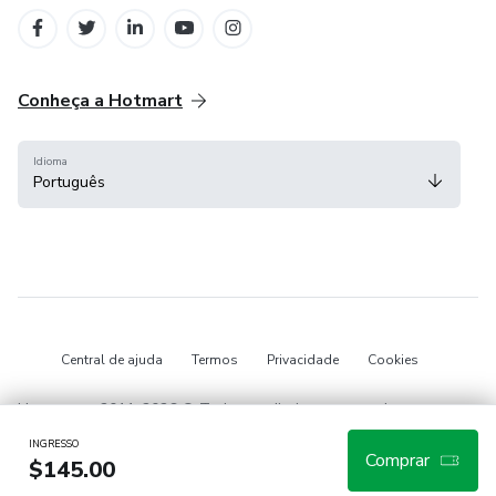
em Belo Horizonte
na Cidade do México
Conheça a Hotmart
Idioma
Português
Central de ajuda
Termos
Privacidade
Cookies
Hotmart — 2011-2026 © Todos os direitos reservados.
INGRESSO
Comprar
$145.00