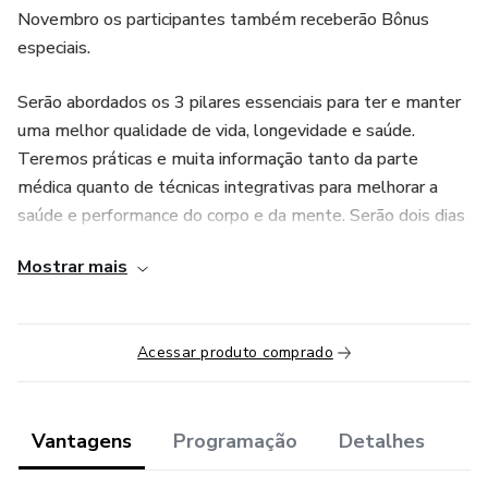
Novembro os participantes também receberão Bônus
especiais.
Serão abordados os 3 pilares essenciais para ter e manter
uma melhor qualidade de vida, longevidade e saúde.
Teremos práticas e muita informação tanto da parte
médica quanto de técnicas integrativas para melhorar a
saúde e performance do corpo e da mente. Serão dois dias
transformadores ministrados por especialistas que juntos
Mostrar mais
pela primeira vez vão levar mais novas descobertas e
técnicas avançadas nesta área.
Acessar produto comprado
Vantagens
Programação
Detalhes