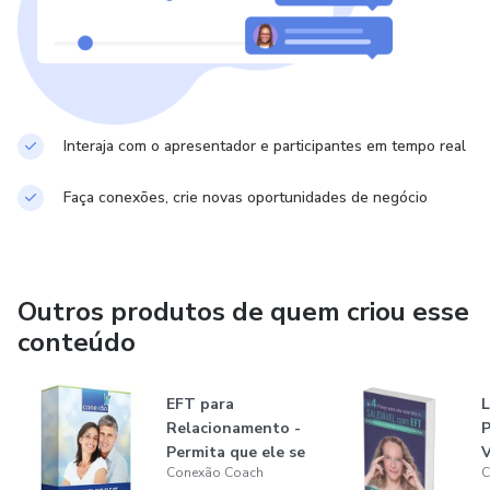
campo, ampliando seus conhecimentos e possibilidades de
cuidado com a saúde mental.
Interaja com o apresentador e participantes em tempo real
Faça conexões, crie novas oportunidades de negócio
Outros produtos de quem criou esse
conteúdo
EFT para
L
Relacionamento -
P
Permita que ele se
V
Conexão Coach
C
apaixone por vo...
S