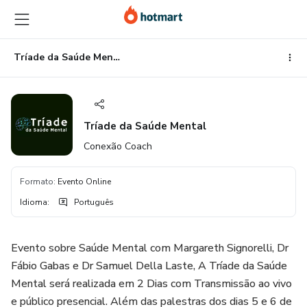
Ir
Ir
Ir
para
para
para
o
o
o
conteúdo
pagamento
rodapé
Tríade da Saúde Mental
principal
Tríade da Saúde Mental
Conexão Coach
Formato
:
Evento Online
Idioma
:
Português
Evento sobre Saúde Mental com Margareth Signorelli, Dr
Fábio Gabas e Dr Samuel Della Laste, A Tríade da Saúde
Mental será realizada em 2 Dias com Transmissão ao vivo
e público presencial. Além das palestras dos dias 5 e 6 de