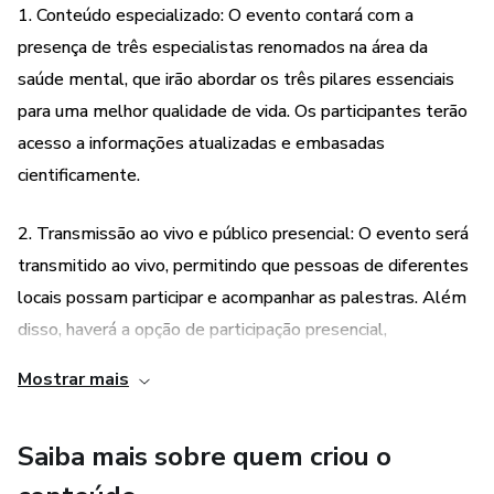
1. Conteúdo especializado: O evento contará com a
presença de três especialistas renomados na área da
saúde mental, que irão abordar os três pilares essenciais
para uma melhor qualidade de vida. Os participantes terão
acesso a informações atualizadas e embasadas
cientificamente.
2. Transmissão ao vivo e público presencial: O evento será
transmitido ao vivo, permitindo que pessoas de diferentes
locais possam participar e acompanhar as palestras. Além
disso, haverá a opção de participação presencial,
proporcionando uma experiência mais imersiva e interativa.
Mostrar mais
3. Bônus especiais: Além das palestras, os participantes
Saiba mais sobre quem criou o
também receberão bônus especiais, que podem incluir
materiais complementares, e-books, descontos em