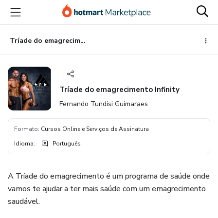
Ir
Ir
Ir
para
para
para
o
o
o
conteúdo
pagamento
rodapé
Tríade do emagrecimento Infinity
principal
Tríade do emagrecimento Infinity
Fernando Tundisi Guimaraes
Formato
:
Cursos Online e Serviços de Assinatura
Idioma
:
Português
A Tríade do emagrecimento é um programa de saúde onde
vamos te ajudar a ter mais saúde com um emagrecimento
saudável.