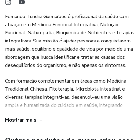
Fernando Tundisi Guimarães é profissional da saúde com
atuação em Medicina Funcional Integrativa, Nutrição
Funcional, Naturopatia, Bioquímica de Nutrientes e terapias
integrativas. Sua missão é ajudar pessoas a conquistarem
mais saúde, equilíbrio e qualidade de vida por meio de uma
abordagem que busca identificar e tratar as causas dos
desequilíbrios do organismo, e não apenas os sintomas.
Com formação complementar em áreas como Medicina
Tradicional Chinesa, Fitoterapia, Microbiota Intestinal e
diversas terapias integrativas, desenvolveu uma visão
ampla e humanizada do cuidado em saúde, integrando
conhecimentos da ciência moderna com práticas
Mostrar mais
complementares baseadas em evidências.
Ao longo de sua trajetória, tem se dedicado ao estudo da