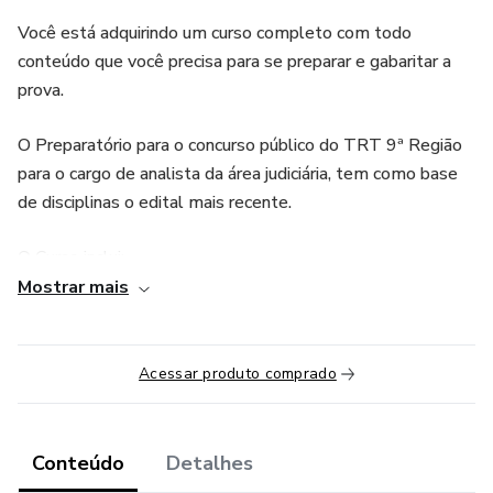
Você está adquirindo um curso completo com todo
conteúdo que você precisa para se preparar e gabaritar a
prova.
O Preparatório para o concurso público do TRT 9ª Região
para o cargo de analista da área judiciária, tem como base
de disciplinas o edital mais recente.
O Curso inclui:
Mostrar mais
• Todo conteúdo do edital mais recente;
• Vídeo aulas de todos os temas com os principais
Acessar produto comprado
professores do país;
• Método Facilita (para melhor aprendizagem do
Conteúdo
Detalhes
conteúdo);