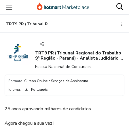
Ir
Ir
Ir
para
para
para
o
o
o
conteúdo
pagamento
rodapé
TRT9 PR (Tribunal Regional do Trabalho 9ª Região - Paraná) - Analista Judiciário - Área Judiciária
principal
TRT9 PR (Tribunal Regional do Trabalho
9ª Região - Paraná) - Analista Judiciário -
Área Judiciária
Escola Nacional de Concursos
Formato
:
Cursos Online e Serviços de Assinatura
Idioma
:
Português
25 anos aprovando milhares de candidatos.
Agora chegou a sua vez!