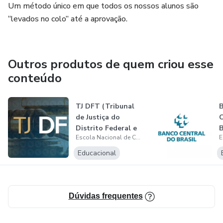
Um método único em que todos os nossos alunos são
“levados no colo” até a aprovação.
Outros produtos de quem criou esse
conteúdo
TJ DFT (Tribunal
de Justiça do
C
Distrito Federal e
B
Escola Nacional de Concursos
Território...
Educacional
Dúvidas frequentes