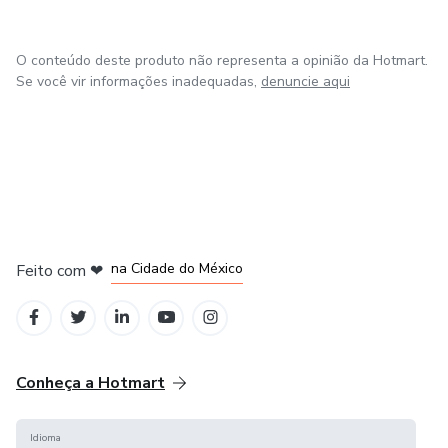
O conteúdo deste produto não representa a opinião da Hotmart.
Se você vir informações inadequadas,
denuncie aqui
em Bogotá
em Amsterdam
em Madrid
na Cidade do México
Feito com
❤
em Belo Horizonte
Conheça a Hotmart
Idioma