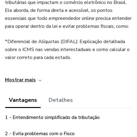
tributárias que impactam o comércio eletrônico no Brasil.
Ele aborda, de forma direta e acessível, os pontos
essenciais que todo empreendedor online precisa entender
para operar dentro da lei e evitar problemas fiscais, como:
*Diferencial de Alíquotas (DIFAL): Explicação detalhada
sobre o ICMS nas vendas interestaduais e como calcular o
valor correto para cada estado.
*Substituição Tributária (ST): Como essa modalidade de
Mostrar mais
cobrança afeta o preço final e as responsabilidades da sua
empresa.
Vantagens
Detalhes
*Impostos Federais e Obrigações Acessórias: Tópicos
essenciais como PIS, COFINS e como cumprir as
1 - Entendimento simplificado da tributação
obrigações fiscais que o governo exige.
2 - Evita problemas com o Fisco
*Automação e Ferramentas de Gestão Fiscal: Dicas sobre