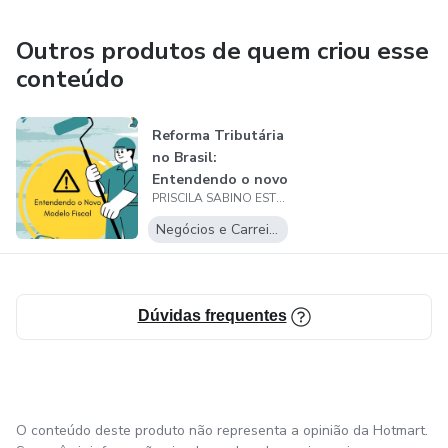
empreendedores. Minha missão é tornar o mundo tributário
mais acessível e compreensível, utilizando sua experiência
Outros produtos de quem criou esse
para guiar meus clientes e colegas de profissão.
conteúdo
Reforma Tributária
no Brasil:
Entendendo o novo
PRISCILA SABINO ESTEVAM
Modelo Fisca...
Negócios e Carreira
Dúvidas frequentes
O conteúdo deste produto não representa a opinião da Hotmart.