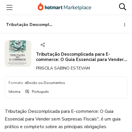
Ir
Ir
Ir
para
para
para
o
o
o
conteúdo
pagamento
rodapé
Tributação Descomplicada para E-commerce: O Guia Essencial para Vender sem Surpresas Fiscais!
principal
Tributação Descomplicada para E-
commerce: O Guia Essencial para Vender
sem Surpresas Fiscais!
PRISCILA SABINO ESTEVAM
Formato
:
eBooks ou Documentos
Idioma
:
Português
Tributação Descomplicada para E-commerce: O Guia
Essencial para Vender sem Surpresas Fiscais", é um guia
prático e completo sobre as principais obrigações