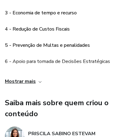
como usar softwares para automatizar o cálculo de
3 - Economia de tempo e recurso
impostos e emissão de notas fiscais.
4 - Redução de Custos Fiscais
O objetivo é capacitar o leitor a fazer a gestão tributária de
um e-commerce com segurança e clareza, permitindo que
o foco esteja no crescimento das vendas e na expansão do
5 - Prevenção de Multas e penalidades
negócio.
6 - Apoio para tomada de Decisões Estratégicas
7 - Material Atualizado e Relevante
Mostrar mais
8 - Indicado para todos os Níveis de Conhecimento
Saiba mais sobre quem criou o
9 - Aumenta a Credibilidade do Negócio
conteúdo
10- Facilidade de aplicação na prática
PRISCILA SABINO ESTEVAM