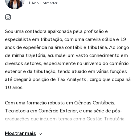
1 Ano Hotmarter
Sou uma contadora apaixonada pela profissão e
especialista em tributação, com uma carreira sólida e 19
anos de experiência na área contábil e tributária. Ao longo
de minha trajetória, acumulei um vasto conhecimento em
diversos setores, especialmente no universo do comércio
exterior e da tributação, tendo atuado em várias funções
até chegar à posição de Tax Analysts , cargo que ocupa há
10 anos.
Com uma formação robusta em Ciências Contábeis,
Tecnologia em Comércio Exterior, e uma série de pós-
graduações que incluem temas como Gestão Tributária,
IFRS e Direito Tributário, Tenho me dedicado a
Mostrar mais
descomplicar a gestão tributária para empresas e