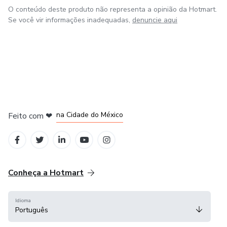
O conteúdo deste produto não representa a opinião da Hotmart.
Se você vir informações inadequadas,
denuncie aqui
em Bogotá
em Amsterdam
em Madrid
na Cidade do México
Feito com
❤
em Belo Horizonte
Conheça a Hotmart
Idioma
Português