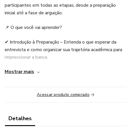
participantes em todas as etapas, desde a preparação
inicial até a fase de arguição.
📌 O que você vai aprender?
✔ Introdução à Preparação – Entenda o que esperar da
entrevista e como organizar sua trajetória acadêmica para
impressionar a banca.
Mostrar mais
✔ Preparação Pessoal – Desenvolva confiança, oratória e
estratégias para responder com clareza e segurança.
✔ Arguição – Saiba como lidar com perguntas desafiadoras,
Acessar produto comprado
defender seu projeto de pesquisa e se destacar diante dos
avaliadores.
Detalhes
🎯 Para quem é este curso?