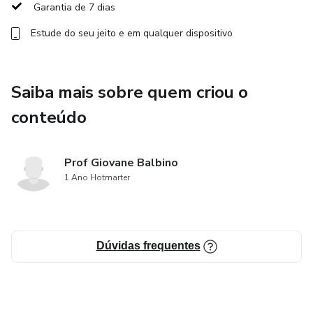
Garantia de 7 dias
✅ Professores e pesquisadores que querem ingressar no
Estude do seu jeito e em qualquer dispositivo
Mestrado ou Doutorado.
✅ Acadêmicos que desejam aprimorar sua performance em
Saiba mais sobre quem criou o
entrevistas acadêmicas.
conteúdo
✅ Quem busca superar a insegurança e se preparar
estrategicamente para a seleção.
Prof Giovane Balbino
📝 Método testado e comprovado para transformar sua
1 Ano Hotmarter
preparação e aumentar suas chances de aprovação!
🚀 Garanta sua vaga e conquiste a sua aprovação no
Dúvidas frequentes
Mestrado/Doutorado!