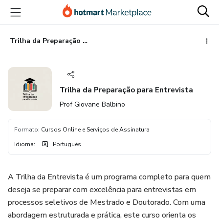
Ir
Ir
Ir
para
para
para
o
o
o
conteúdo
pagamento
rodapé
Trilha da Preparação para Entrevista
principal
Trilha da Preparação para Entrevista
Prof Giovane Balbino
Formato
:
Cursos Online e Serviços de Assinatura
Idioma
:
Português
A Trilha da Entrevista é um programa completo para quem
deseja se preparar com excelência para entrevistas em
processos seletivos de Mestrado e Doutorado. Com uma
abordagem estruturada e prática, este curso orienta os