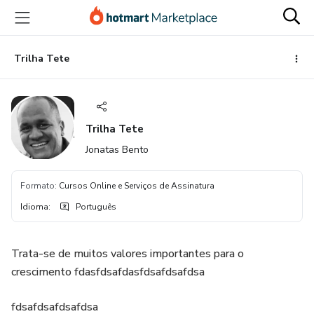
Ir
Ir
Ir
para
para
para
o
o
o
conteúdo
pagamento
rodapé
Trilha Tete
principal
Trilha Tete
Jonatas Bento
Formato
:
Cursos Online e Serviços de Assinatura
Idioma
:
Português
Trata-se de muitos valores importantes para o
crescimento fdasfdsafdasfdsafdsafdsa
fdsafdsafdsafdsa