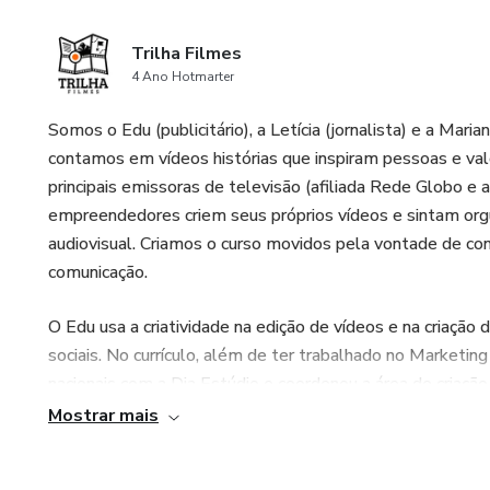
Trilha Filmes
4 Ano Hotmarter
Somos o Edu (publicitário), a Letícia (jornalista) e a Mari
contamos em vídeos histórias que inspiram pessoas e val
principais emissoras de televisão (afiliada Rede Globo e
empreendedores criem seus próprios vídeos e sintam orgu
audiovisual. Criamos o curso movidos pela vontade de con
comunicação.
O Edu usa a criatividade na edição de vídeos e na criação
sociais. No currículo, além de ter trabalhado no Marketing
nacionais com a Dia Estúdio e coordenou a área de criação
forma às histórias que escrevemos.
Mostrar mais
A Letícia tem especialização em Literatura e Gestão de