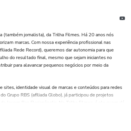
ana (também jornalista), da Trilha Filmes. Há 20 anos nós
orizam marcas. Com nossa experiência profissional nas
 afiliada Rede Record), queremos dar autonomia para que
lho do resultado final, mesmo que sejam iniciantes no
tribuir para alavancar pequenos negócios por meio da
 de sites, identidade visual de marcas e conteúdos para redes
 do Grupo RBS (afiliada Globo), já participou de projetos
 da Jovem Pan Florianópolis. Na Trilha Filmes, é ele quem dá
 Projetos. Coordenou o departamento de Jornalismo da RBS