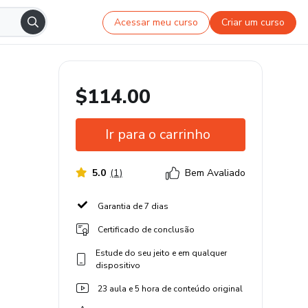
Acessar meu curso
Criar um curso
$114.00
Ir para o carrinho
5.0
(
1
)
Bem Avaliado
Garantia de 7 dias
Certificado de conclusão
Estude do seu jeito e em qualquer
dispositivo
23 aula e 5 hora de conteúdo original