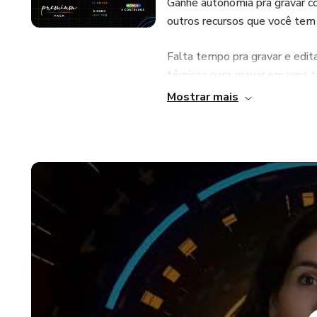
Ganhe autonomia pra gravar co
outros recursos que você tem
Falta tempo pra gravar e edit
técnicas para gravar em uma 
Mostrar mais
Você grava vídeos e não tem c
amador? Ensinamos técnicas de
do seu vídeo.
A seguir tem mais detalhes so
para que seus vídeos gerem e
Bom curso!