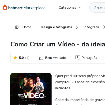
Ir
Ir
Ir
Categorias
para
para
para
o
o
o
conteúdo
pagamento
rodapé
Home
Design e fotografia
Fotografia
principal
Como Criar um Vídeo - da ideia
5.0
(
1
)
Bem Avaliado
Português
Quer produzir seus próprios 
compilou 20 anos de experiênc
iniciantes.
Sabe da importância de gravar