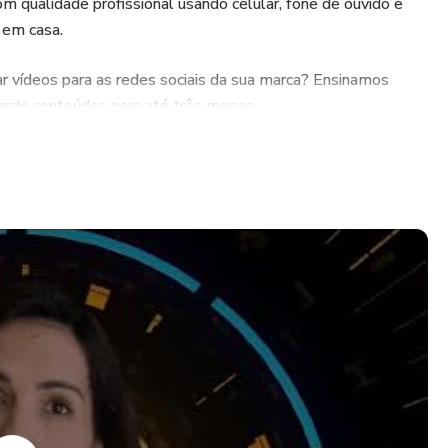
m qualidade profissional usando celular, fone de ouvido e
 em casa.
ar vídeos para as redes sociais da sua marca? Ensinamos
tarde conteúdos para até três meses.
oragem de publicar porque o resultado final é muito
 apresentação, gravação e edição para você sentir orgulho
bre cada capítulo do curso. Confira o que você vai aprender
ngajamento e resultado.