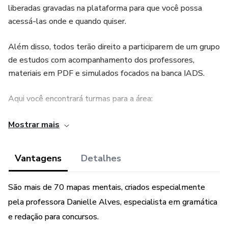
liberadas gravadas na plataforma para que você possa
acessá-las onde e quando quiser.
Além disso, todos terão direito a participarem de um grupo
de estudos com acompanhamento dos professores,
materiais em PDF e simulados focados na banca IADS.
Aqui você encontrará turmas para a área:
FISIOTERAPIA, NUTRIÇÃO, PSICOLOGIA,
Mostrar mais
ENFERMAGEM E TÉCNICOS DE ENFERMAGEM,
EDUCAÇÃO, E OUTRAS.
Vantagens
Detalhes
Todas elas contam com as disciplinas de:
São mais de 70 mapas mentais, criados especialmente
Português - todos os cargos
pela professora Danielle Alves, especialista em gramática
e redação para concursos.
Matemática - todos os cargos