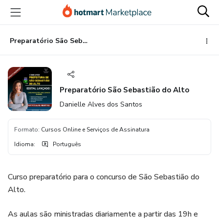
Ir
Ir
Ir
para
para
para
o
o
o
conteúdo
pagamento
rodapé
Preparatório São Sebastião do Alto
principal
Preparatório São Sebastião do Alto
Danielle Alves dos Santos
Formato
:
Cursos Online e Serviços de Assinatura
Idioma
:
Português
Curso preparatório para o concurso de São Sebastião do
Alto.
As aulas são ministradas diariamente a partir das 19h e