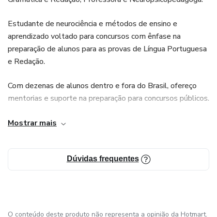
Estudante de neurociência e métodos de ensino e
aprendizado voltado para concursos com ênfase na
preparação de alunos para as provas de Língua Portuguesa
e Redação.
Com dezenas de alunos dentro e fora do Brasil, ofereço
mentorias e suporte na preparação para concursos públicos.
Há alguns meses comecei o trabalho de levar o suporte e
Mostrar mais
preparação para concursos públicos a mais pessoas através
do meu instagram.
Dúvidas frequentes
O conteúdo deste produto não representa a opinião da Hotmart.