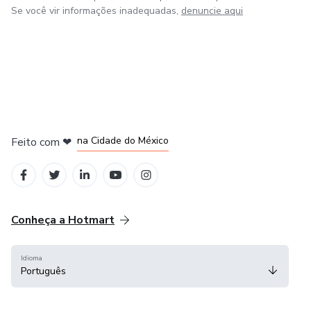
Se você vir informações inadequadas,
denuncie aqui
em Bogotá
em Amsterdam
em Madrid
na Cidade do México
Feito com
❤
em Belo Horizonte
Conheça a Hotmart
Idioma
Português