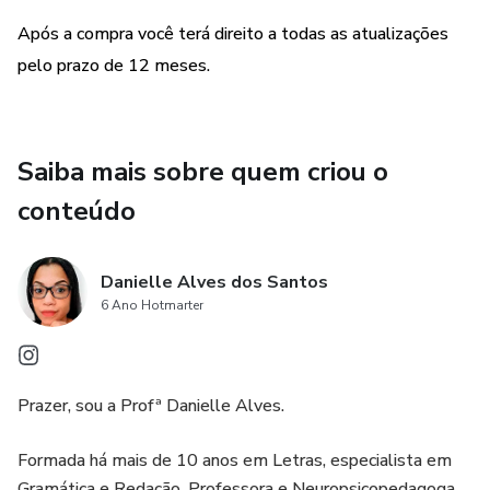
Após a compra você terá direito a todas as atualizações
Lei Orgânica - todos os cargos
pelo prazo de 12 meses.
Informática - todos os cargos
Saúde pública (para saúde)
Saiba mais sobre quem criou o
conteúdo
Disciplina específica de cada área (da saúde)
Conhecimentos pedagógicos (para educação)
Danielle Alves dos Santos
6 Ano Hotmarter
Prazer, sou a Profª Danielle Alves.
Formada há mais de 10 anos em Letras, especialista em
Gramática e Redação, Professora e Neuropsicopedagoga.