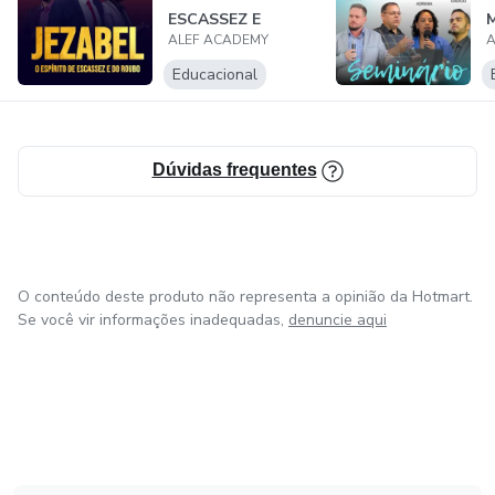
escuridão pode apagar.
ESCASSEZ E
ALEF ACADEMY
A
ROUBO
..
Este curso é uma convocação.
Educacional
.
Uma luz acesa no meio da apostasia.
.
Dúvidas frequentes
Um clamor por santidade.
.
Uma arma de revelação.
.
O conteúdo deste produto não representa a opinião da Hotmart.
Se você vir informações inadequadas,
denuncie aqui
.
.
.
..