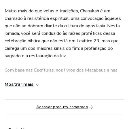
Muito mais do que velas e tradições, Chanukah é um
chamado à resistência espiritual, uma convocação àqueles
que não se dobram diante da cultura de apostasia. Nesta
jornada, você será conduzido às raízes proféticas dessa
celebração bíblica que não está em Levítico 23, mas que
carrega um dos maiores sinais do fim: a profanação do
sagrado e a restauração da luz.
Com base nas Escrituras, nos livros dos Macabeus e nas
palavras de Yeshua (João 10:22), este curso vai revelar
Mostrar mais
como Chanukah é um grito de guerra contra o espírito do
anticristo, uma denúncia aos altares misturados e um
convite à purificação do Templo, não o de pedra, mas o da
Acessar produto comprado
sua alma.
O QUE VOCÊ VAI APRENDER: