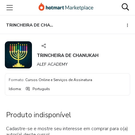
Ir
Ir
Ir
para
para
para
o
o
o
conteúdo
pagamento
rodapé
TRINCHEIRA DE CHANUKAH
principal
TRINCHEIRA DE CHANUKAH
ALEF ACADEMY
Formato
:
Cursos Online e Serviços de Assinatura
Idioma
:
Português
Produto indisponível
Cadastre-se e mostre seu interesse em comprar para o(a)
autor(a) deste curso!