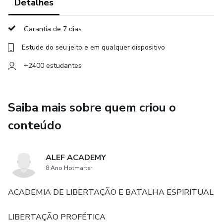
Detalhes
A origem histórica e espiritual de Chanukah e sua conexão
com Daniel 11 e 12.
Garantia de 7 dias
Estude do seu jeito e em qualquer dispositivo
▪️Por que Yeshua participou dessa festa e o que isso revela
sobre os tempos do fim.
+2400 estudantes
▪️Como a cultura grega ainda tenta apagar a identidade do
povo santo.
Saiba mais sobre quem criou o
conteúdo
▪️A profanação do altar: quando o secular toma o lugar do
sagrado.
ALEF ACADEMY
▪️A restauração do azeite puro e o poder da luz que vence a
8 Ano Hotmarter
escuridão.
ACADEMIA DE LIBERTAÇÃO E BATALHA ESPIRITUAL
▪️Chanukah como chave profética para os últimos dias.
LIBERTAÇÃO PROFÉTICA