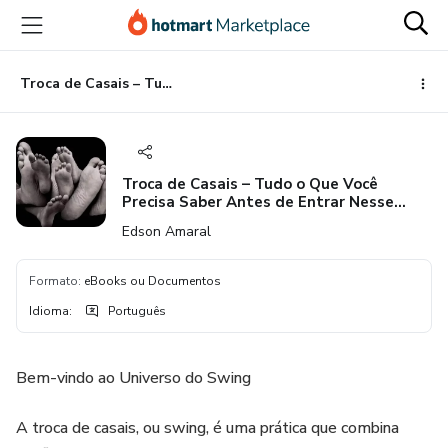
Ir
Ir
Ir
para
para
para
o
o
o
conteúdo
pagamento
rodapé
Troca de Casais – Tudo o Que Você Precisa Saber Antes de Entrar Nesse Mundo
principal
Troca de Casais – Tudo o Que Você
Precisa Saber Antes de Entrar Nesse
Mundo
Edson Amaral
Formato
:
eBooks ou Documentos
Idioma
:
Português
Bem-vindo ao Universo do Swing
A troca de casais, ou swing, é uma prática que combina