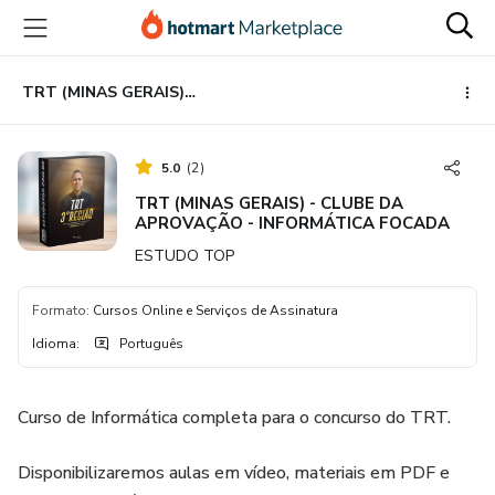
Ir
Ir
Ir
para
para
para
o
o
o
conteúdo
pagamento
rodapé
TRT (MINAS GERAIS) - CLUBE DA APROVAÇÃO - INFORMÁTICA FOCADA
principal
5.0
(
2
)
TRT (MINAS GERAIS) - CLUBE DA
APROVAÇÃO - INFORMÁTICA FOCADA
ESTUDO TOP
Formato
:
Cursos Online e Serviços de Assinatura
Idioma
:
Português
Curso de Informática completa para o concurso do TRT.
Disponibilizaremos aulas em vídeo, materiais em PDF e