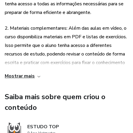
tenha acesso a todas as informações necessárias para se
preparar de forma eficiente e abrangente.
2. Materiais complementares: Além das aulas em vídeo, o
curso disponibiliza materiais em PDF e listas de exercícios.
Isso permite que o aluno tenha acesso a diferentes
recursos de estudo, podendo revisar o conteúdo de forma
escrita e praticar com exercícios para fixar o conhecimento
adquirido.
Mostrar mais
3. Foco no concurso do TRT: O curso é totalmente
Saiba mais sobre quem criou o
direcionado para o concurso do TRT - 3ª Região. Isso
significa que o conteúdo abordado é específico para esse
conteúdo
concurso, levando em consideração as particularidades e
exigências da prova de informática. Dessa forma, o aluno
ESTUDO TOP
pode se preparar de forma direcionada e focada,