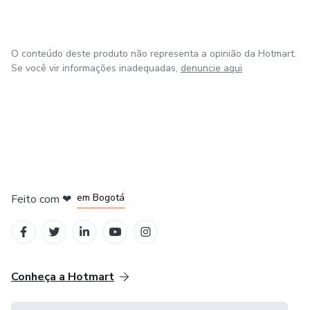
O conteúdo deste produto não representa a opinião da Hotmart.
Se você vir informações inadequadas,
denuncie aqui
em Amsterdam
em Madrid
em Bogotá
Feito com
❤
em Belo Horizonte
na Cidade do México
Conheça a Hotmart