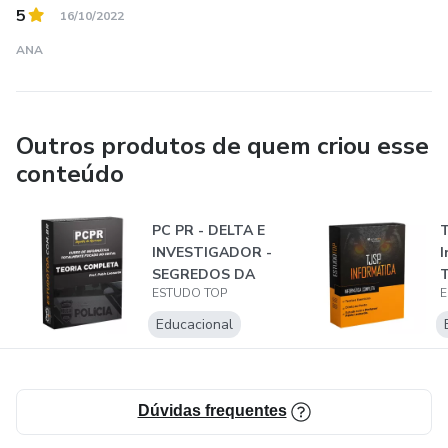
5
16/10/2022
ANA
Outros produtos de quem criou esse
conteúdo
PC PR - DELTA E
T
INVESTIGADOR -
I
SEGREDOS DA
T
ESTUDO TOP
E
APROVAÇÃO!
E
Educacional
Dúvidas frequentes