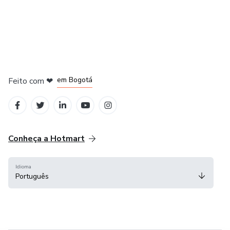
em Amsterdam
em Madrid
em Bogotá
Feito com
❤
em Belo Horizonte
na Cidade do México
Conheça a Hotmart
Idioma
Português