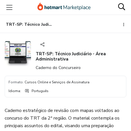
Ir
Ir
Ir
para
para
para
o
o
o
conteúdo
pagamento
rodapé
TRT-SP: Técnico Judiciário - Área Administrativa
principal
TRT-SP: Técnico Judiciário - Área
Administrativa
Caderno do Concurseiro
Formato
:
Cursos Online e Serviços de Assinatura
Idioma
:
Português
Caderno estratégico de revisão com mapas voltados ao
concurso do TRT da 2ª região. O material contempla os
principais assuntos do edital, visando uma preparação