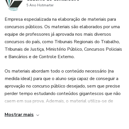
5 Ano Hotmarter
Empresa especializada na elaboração de materiais para
concursos públicos. Os materiais são elaborados por uma
equipe de professores já aprovada nos mais diversos
concursos do país, como Tribunais Regionais do Trabalho,
Tribunais de Justiça, Ministério Público, Concursos Policiais
e Bancários e de Controle Externo.
Os materiais abordam todo o conteúdo necessário (na
medida ideal) para que o aluno seja capaz de conseguir a
aprovação no concurso público desejado, sem que precise
perder tempo estudando conteúdos gigantescos que não
caem em sua prova. Ademais, o material utiliza-se de
esquema, fluxogramas, tabelas e mnemônicos com
Mostrar mais
destaques em cores para facilitar a retenção do conteúdo
pelo aluno e um aprendizado mais eficiente.