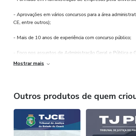
- Aprovações em vários concursos para a área adminis
CE, entre outros);
- Mais de 10 anos de experiência com concurso público;
- Foco nos assuntos de Administração Geral e Pública e
Mostrar mais
- Materiais produzidos a partir dos principais editais de 
Outros produtos de quem crio