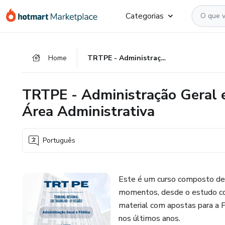
Ir
Ir
Ir
Categorias
para
para
para
o
o
o
conteúdo
pagamento
rodapé
Home
TRTPE - Administração Geral e Pública - Analista e Técnico - Área Administrativa
principal
TRTPE - Administração Geral e 
Área Administrativa
Português
Este é um curso composto de d
momentos, desde o estudo cor
material com apostas para a 
nos últimos anos.