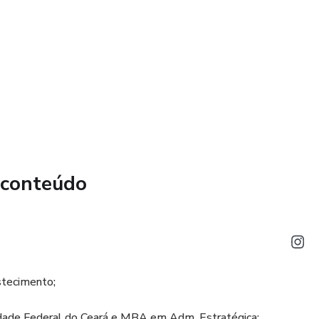
 Gestão de Pessoas;
oncursos
 conteúdo
stecimento;
dade Federal do Ceará e MBA em Adm. Estratégica;