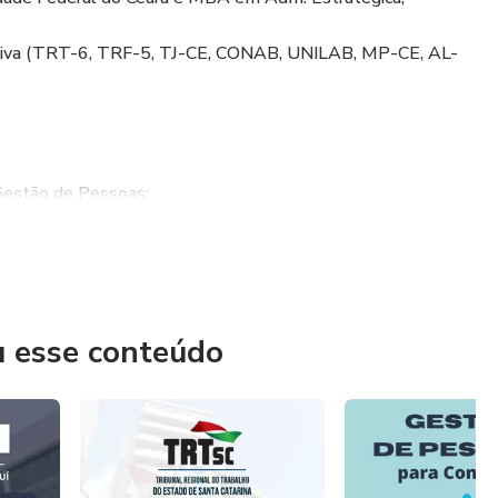
trativa (TRT-6, TRF-5, TJ-CE, CONAB, UNILAB, MP-CE, AL-
 Gestão de Pessoas;
concursos e da resolução de questões.
u esse conteúdo