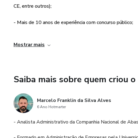
CE, entre outros);
- Mais de 10 anos de experiência com concurso público;
- Foco nos assuntos de Administração Geral e Pública e
Mostrar mais
- Materiais produzidos a partir dos principais editais de c
Saiba mais sobre quem criou o
Marcelo Franklin da Silva Alves
6 Ano Hotmarter
- Analista Administrativo da Companhia Nacional de Aba
- Formado em Administração de Empresas pela Universi