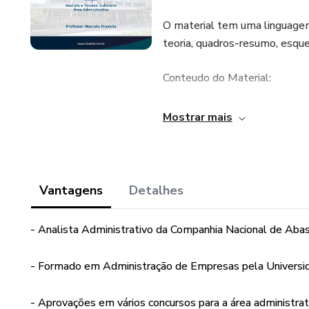
O material tem uma linguagem 
teoria, quadros-resumo, esqu
Conteudo do Material:
Noções de Administração Públi
Mostrar mais
modernas: tipos de estrutura or
departamentalização. Convergê
privada. Princípios básicos d
serviços públicos. Comunicaçã
Vantagens
Detalhes
Gestão e avaliação de desempe
coordenação, comunicação, con
- Analista Administrativo da Companhia Nacional de Aba
estratégico, tático e operacio
Gestão por Processos. Gestão
- Formado em Administração de Empresas pela Universi
excelência nos serviços públi
decisório.
- Aprovações em vários concursos para a área adminis