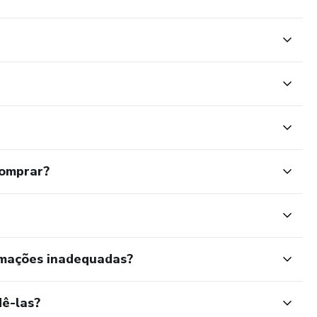
comprar?
rmações inadequadas?
ê-las?