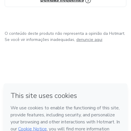
O conteúdo deste produto não representa a opinião da Hotmart.
Se você vir informações inadequadas,
denuncie aqui
em Bogotá
em Amsterdam
em Madrid
na Cidade do México
Feito com
❤
em Belo Horizonte
Conheça a Hotmart