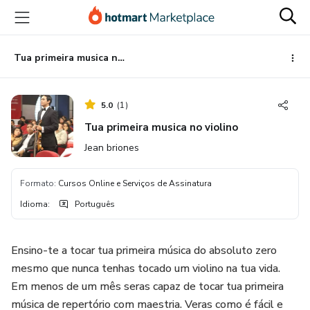
Ir
Ir
Ir
para
para
para
o
o
o
conteúdo
pagamento
rodapé
Tua primeira musica no violino
principal
5.0
(
1
)
Tua primeira musica no violino
Jean briones
Formato
:
Cursos Online e Serviços de Assinatura
Idioma
:
Português
Ensino-te a tocar tua primeira música do absoluto zero
mesmo que nunca tenhas tocado um violino na tua vida.
Em menos de um mês seras capaz de tocar tua primeira
música de repertório com maestria. Veras como é fácil e