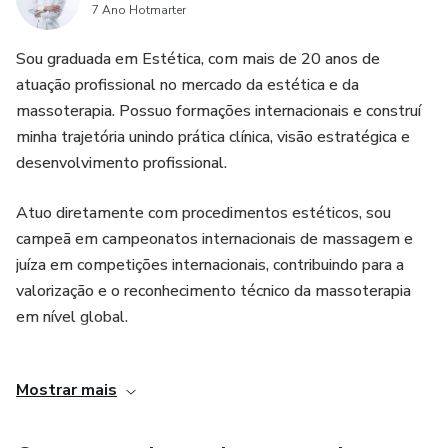
7 Ano Hotmarter
- MANCHAS E DISCRONIAS
Sou graduada em Estética, com mais de 20 anos de
atuação profissional no mercado da estética e da
- AVALIAÇÃO FACIAL
massoterapia. Possuo formações internacionais e construí
minha trajetória unindo prática clínica, visão estratégica e
- MATERIAIS PARA INICIAR
desenvolvimento profissional.
- PASSO- A- PASSO LIMPEZA DE PELE
Atuo diretamente com procedimentos estéticos, sou
campeã em campeonatos internacionais de massagem e
- 5 CUIDADOS APÓS A LIMPEZA
juíza em competições internacionais, contribuindo para a
valorização e o reconhecimento técnico da massoterapia
- TIPOS DE MÁSCARA FACIAL
em nível global.
- DICAS BÁSICAS
Como educadora, ministro cursos e formações para
Mostrar mais
profissionais da estética, compartilhando métodos,
protocolos e uma visão prática construída ao longo de
décadas de experiência real no mercado.