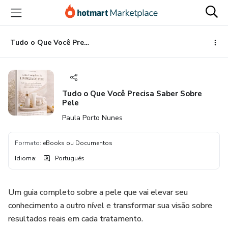
Ir
Ir
Ir
para
para
para
o
o
o
conteúdo
pagamento
rodapé
Tudo o Que Você Precisa Saber Sobre Pele
principal
Tudo o Que Você Precisa Saber Sobre
Pele
Paula Porto Nunes
Formato
:
eBooks ou Documentos
Idioma
:
Português
Um guia completo sobre a pele que vai elevar seu
conhecimento a outro nível e transformar sua visão sobre
resultados reais em cada tratamento.