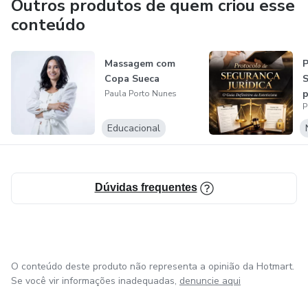
Outros produtos de quem criou esse
conteúdo
Sou fundadora da Paula Porto Cosmetics, minha marca
própria de cosméticos profissionais, criada para atender às
Massagem com
P
necessidades reais do profissional da estética e do cuidado
Copa Sueca
S
diário, unindo performance, segurança e aplicabilidade
p
Paula Porto Nunes
clínica.
P
Educacional
Minha missão é elevar o nível da estética profissional,
formando especialistas mais preparados, conscientes e
confiantes para atuar em um mercado cada vez mais
Dúvidas frequentes
exigente.
Seja bem-vindo(a). Será uma satisfação caminhar com você.
O conteúdo deste produto não representa a opinião da Hotmart.
Se você vir informações inadequadas,
denuncie aqui