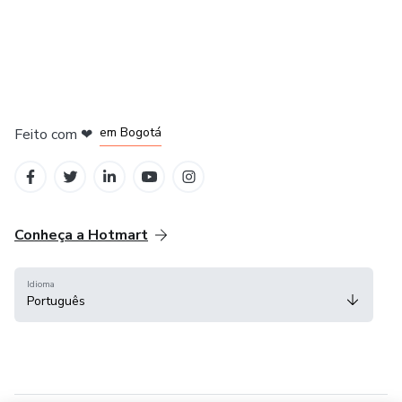
em Amsterdam
em Madrid
em Bogotá
Feito com
❤
em Belo Horizonte
na Cidade do México
Conheça a Hotmart
Idioma
Português