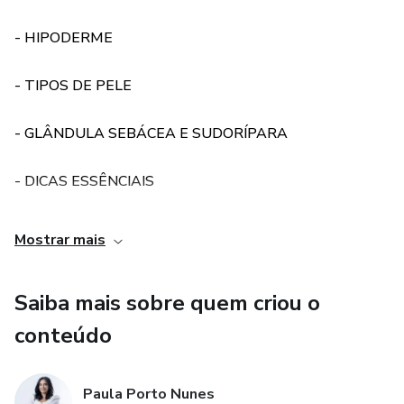
- HIPODERME
- TIPOS DE PELE
- GLÂNDULA SEBÁCEA E SUDORÍPARA
- DICAS ESSÊNCIAIS
- GLÂNDULA CERUMINOSA
Mostrar mais
- ENVELHECIMENTO
Saiba mais sobre quem criou o
- VASOS LINFÁTICOS, SANGUÍNEOS E NERVOS DA
conteúdo
DERME
Paula Porto Nunes
- ACNE