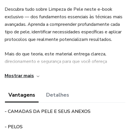
Descubra tudo sobre Limpeza de Pele neste e-book
exclusivo — dos fundamentos essenciais às técnicas mais
avançadas. Aprenda a compreender profundamente cada
tipo de pele, identificar necessidades específicas e aplicar
protocolos que realmente potencializam resultados.
Mais do que teoria, este material entrega clareza,
direcionamento e segurança para que você ofereça
tratamentos personalizados, eficazes e de alto valor
Mostrar mais
percebido.
Eleve seu atendimento. Domine a pele. Gere mais
Vantagens
Detalhes
resultados.
- CAMADAS DA PELE E SEUS ANEXOS
- PELOS