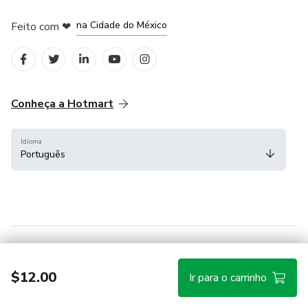
em Bogotá
em Amsterdam
em Madrid
na Cidade do México
Feito com
❤
em Belo Horizonte
Conheça a Hotmart
Idioma
Português
Central de ajuda
Termos
Privacidade
Cookies
$12.00
Ir para o carrinho
Hotmart — 2011-2026 © Todos os direitos reservados.