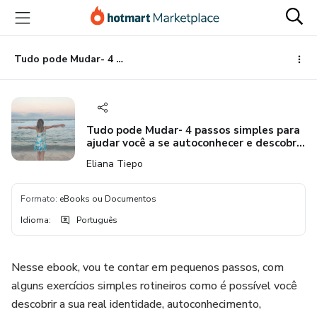
Ir
Ir
Ir
para
para
para
o
o
o
conteúdo
pagamento
rodapé
Tudo pode Mudar- 4 passos simples para ajudar você a se autoconhecer e descobrir sua identidade.
principal
Tudo pode Mudar- 4 passos simples para
ajudar você a se autoconhecer e descobrir
sua identidade.
Eliana Tiepo
Formato
:
eBooks ou Documentos
Idioma
:
Português
Nesse ebook, vou te contar em pequenos passos, com
alguns exercícios simples rotineiros como é possível você
descobrir a sua real identidade, autoconhecimento,