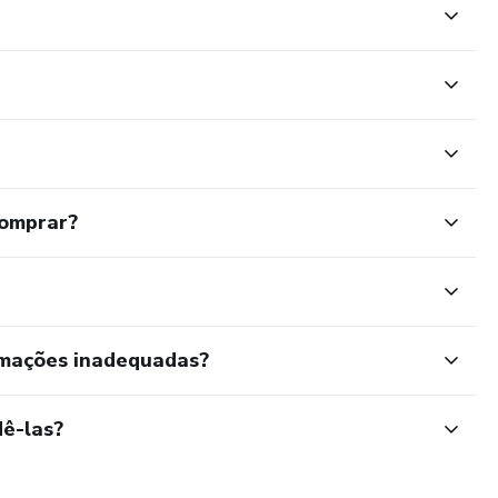
comprar?
rmações inadequadas?
ê-las?