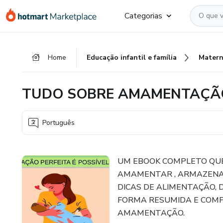
Ir
Ir
Ir
Categorias
para
para
para
o
o
o
conteúdo
pagamento
rodapé
Home
Educação infantil e família
Matern
principal
TUDO SOBRE AMAMENTAÇÃ
Português
UM EBOOK COMPLETO QUE
AMAMENTAR , ARMAZENAM
DICAS DE ALIMENTAÇÃO,
FORMA RESUMIDA E COMP
AMAMENTAÇÃO.