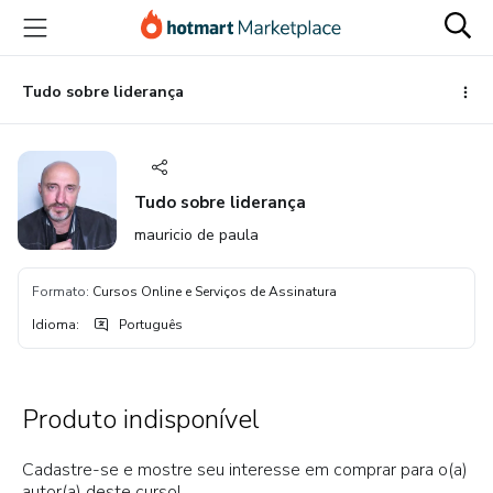
Ir
Ir
Ir
para
para
para
o
o
o
conteúdo
pagamento
rodapé
Tudo sobre liderança
principal
Tudo sobre liderança
mauricio de paula
Formato
:
Cursos Online e Serviços de Assinatura
Idioma
:
Português
Produto indisponível
Cadastre-se e mostre seu interesse em comprar para o(a)
autor(a) deste curso!