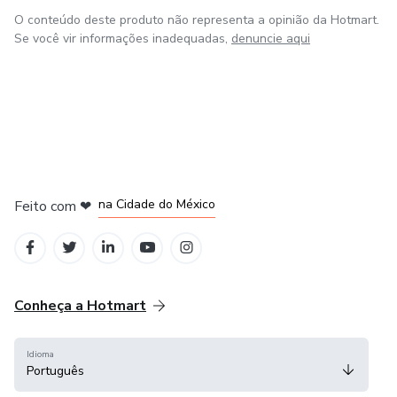
O conteúdo deste produto não representa a opinião da Hotmart.
Se você vir informações inadequadas,
denuncie aqui
em Bogotá
em Amsterdam
em Madrid
na Cidade do México
Feito com
❤
em Belo Horizonte
Conheça a Hotmart
Idioma
Português