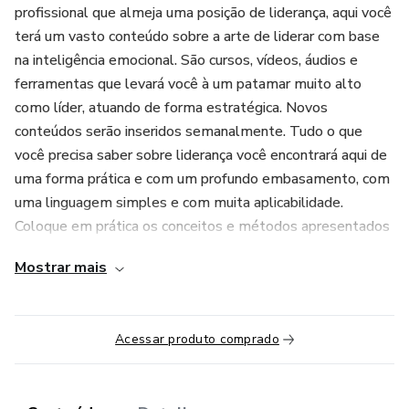
profissional que almeja uma posição de liderança, aqui você
terá um vasto conteúdo sobre a arte de liderar com base
na inteligência emocional. São cursos, vídeos, áudios e
ferramentas que levará você à um patamar muito alto
como líder, atuando de forma estratégica. Novos
conteúdos serão inseridos semanalmente. Tudo o que
você precisa saber sobre liderança você encontrará aqui de
uma forma prática e com um profundo embasamento, com
uma linguagem simples e com muita aplicabilidade.
Coloque em prática os conceitos e métodos apresentados
aqui e veja a evolução que você terá em sua carreira.
Mostrar mais
São 30 anos de experiência como líder, psicólogo e coach
de executivo, somando mais de 40 mil horas de
Acessar produto comprado
atendimento apresentados em formato de vídeos e
ferramentas. Conheça minha trajetória em:
https://www.linkedin.com/in/mauriciodepaulacoach/