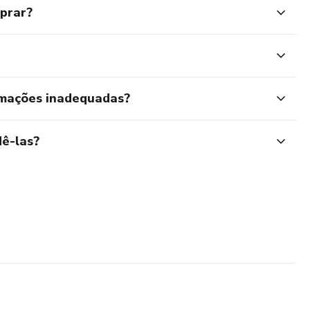
mprar?
rmações inadequadas?
ê-las?