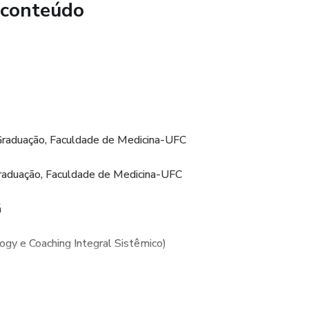
 conteúdo
rso irá aprender um modelo de Coaching baseado em
ivo-Comportamental, para agregar valor e consistência ao seu
mente;
 vai ter acesso a diversas ferramentas do Coaching baseadas
rocientíficas para agregar versatilidade ao seu trabalho,
da de seus clientes.
raduação, Faculdade de Medicina-UFC
aduação, Faculdade de Medicina-UFC
á
gy e Coaching Integral Sistêmico)
or)