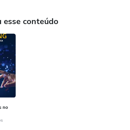
 Positiva-Unifor
ndfulness e Neurociências - IMIND
u esse conteúdo
o às Neurociências do Comportamento Humano” 3ed (quase
critores - ABPE
s no
es