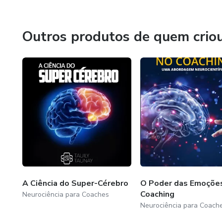
Coordenador do Laboratório de Neurociências e Psicologia
Vice-presidente do Instituto de Ensino e Pesquisa em Mi
Outros produtos de quem crio
Co-autor do livro “Neuropsicofisiologia: uma introduçã
5000 exemplares vendidos)
Sócio-Fundador da Academia Brasileira de Psicólogos Es
A Ciência do Super-Cérebro
O Poder das Emoçõe
Coaching
Neurociência para Coaches
Neurociência para Coach