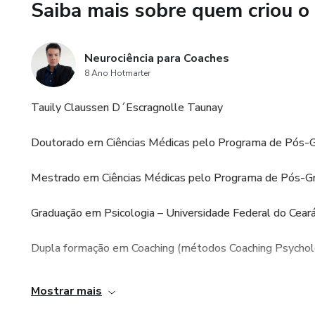
Saiba mais sobre quem criou o
4) O coach inscrito neste cu
evidências, o Coaching Cognit
Neurociência para Coaches
trabalho, capacitando tecnica
8 Ano Hotmarter
5) Além de tudo isso, o aluno
Tauily Claussen D´Escragnolle Taunay
em ciências psicológicas e neu
visando a transformação de vi
Doutorado em Ciências Médicas pelo Programa de Pós-G
Mestrado em Ciências Médicas pelo Programa de Pós-Gr
Graduação em Psicologia – Universidade Federal do Cear
Dupla formação em Coaching (métodos Coaching Psycholo
Professor de Psicologia - Universidade de Fortaleza (Unif
Mostrar mais