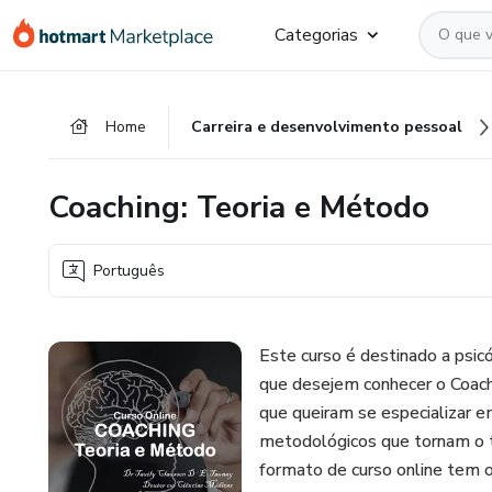
Ir
Ir
Ir
Categorias
para
para
para
o
o
o
conteúdo
pagamento
rodapé
Home
Carreira e desenvolvimento pessoal
principal
Coaching: Teoria e Método
Português
Este curso é destinado a psi
que desejem conhecer o Coac
que queiram se especializar 
metodológicos que tornam o t
formato de curso online tem 