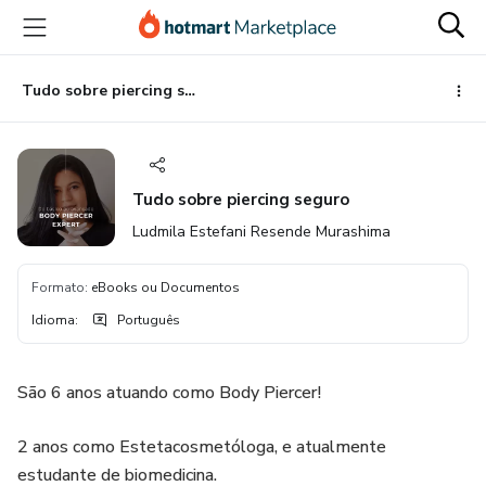
Ir
Ir
Ir
para
para
para
o
o
o
conteúdo
pagamento
rodapé
Tudo sobre piercing seguro
principal
Tudo sobre piercing seguro
Ludmila Estefani Resende Murashima
Formato
:
eBooks ou Documentos
Idioma
:
Português
São 6 anos atuando como Body Piercer!
2 anos como Estetacosmetóloga, e atualmente
estudante de biomedicina.