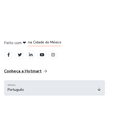
em Bogotá
em Amsterdam
em Madrid
na Cidade do México
Feito com
❤
em Belo Horizonte
Conheça a Hotmart
Idioma
Português