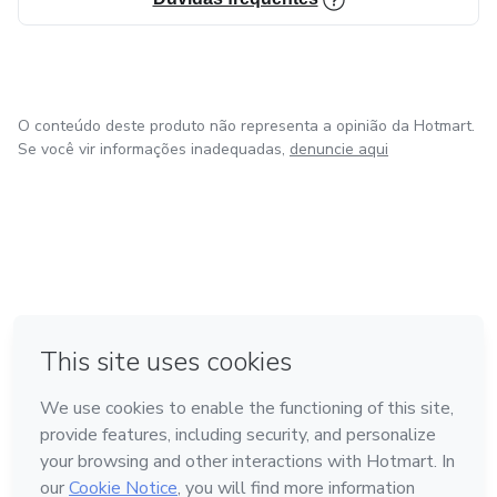
O conteúdo deste produto não representa a opinião da Hotmart.
Se você vir informações inadequadas,
denuncie aqui
em Amsterdam
em Madrid
em Bogotá
Feito com
❤
em Belo Horizonte
na Cidade do México
Conheça a Hotmart