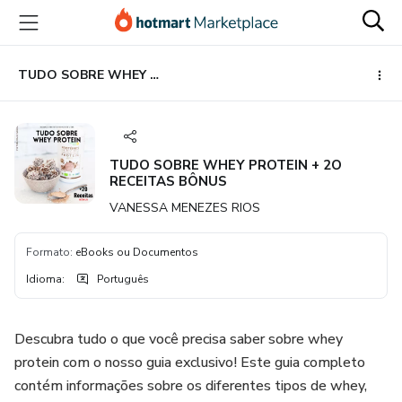
Ir
Ir
Ir
para
para
para
o
o
o
conteúdo
pagamento
rodapé
TUDO SOBRE WHEY PROTEIN + 2O RECEITAS BÔNUS
principal
TUDO SOBRE WHEY PROTEIN + 2O
RECEITAS BÔNUS
VANESSA MENEZES RIOS
Formato
:
eBooks ou Documentos
Idioma
:
Português
Descubra tudo o que você precisa saber sobre whey
protein com o nosso guia exclusivo! Este guia completo
contém informações sobre os diferentes tipos de whey,