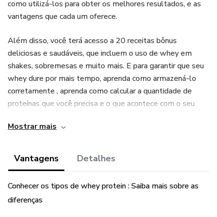
como utilizá-los para obter os melhores resultados, e as
vantagens que cada um oferece.
Além disso, você terá acesso a 20 receitas bônus
deliciosas e saudáveis, que incluem o uso de whey em
shakes, sobremesas e muito mais. E para garantir que seu
whey dure por mais tempo, aprenda como armazená-lo
corretamente , aprenda como calcular a quantidade de
proteínas que você precisa e o que acontece com o seu
organismo se a ingestão da proteína for maior do que você
Mostrar mais
necessita.
Se você está buscando uma forma de melhorar seu
Vantagens
Detalhes
desempenho físico, o consumo de whey protein pode ser
um grande aliado. Nosso guia para iniciantes também
Conhecer os tipos de whey protein : Saiba mais sobre as
explica os benefícios do whey para a saúde e dá dicas de
diferenças
como substituí-lo por outros alimentos.