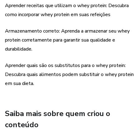
Aprender receitas que utilizam o whey protein: Descubra
Não perca mais tempo e adquira agora mesmo o seu guia
como incorporar whey protein em suas refeições
de whey protein!
Armazenamento correto: Aprenda a armazenar seu whey
protein corretamente para garantir sua qualidade e
durabilidade.
Aprender quais são os substitutos para o whey protein:
Descubra quais alimentos podem substituir o whey protein
em sua dieta.
Saiba mais sobre quem criou o
conteúdo