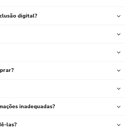
clusão digital?
mprar?
rmações inadequadas?
ê-las?