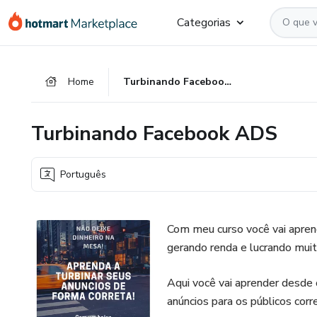
Ir
Ir
Ir
Categorias
para
para
para
o
o
o
conteúdo
pagamento
rodapé
Home
Turbinando Facebook ADS
principal
Turbinando Facebook ADS
Português
Com meu curso você vai apren
gerando renda e lucrando muit
Aqui você vai aprender desde 
anúncios para os públicos cor