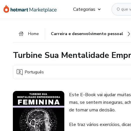
Ir
Ir
Ir
Categorias
para
para
para
o
o
o
conteúdo
pagamento
rodapé
Home
Carreira e desenvolvimento pessoal
principal
Turbine Sua Mentalidade Emp
Português
Este E-Book vai ajudar muit
mas, se sentem inseguras, ac
de tomar uma decisão.
Ele traz vários exercícios, d