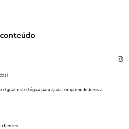
egócio de forma eficaz. Além disso, ele também oferece dicas
ssam surgir ao longo do caminho.
 conteúdo
dos!
 digital estratégico para ajudar empreendedores a
 clientes.