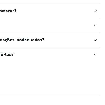
comprar?
rmações inadequadas?
ê-las?