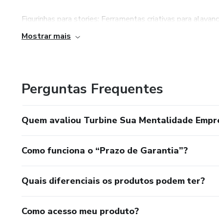
Figurinhas para stories: Ferramentas criativas para alavan
Mostrar mais
Livros de colorir: Produtos divertidos e rentáveis para nic
Packs de ferramentas: Kits completos para empreendedor
Perguntas Frequentes
💡 Nossa missão: Oferecer produtos digitais de alta qual
empreendedores e ajudam você a alcançar seus objetivos
Quem avaliou Turbine Sua Mentalidade Empr
🚀 LV Marketing Digital: Conte com a gente para transfor
Como funciona o “Prazo de Garantia”?
Quais diferenciais os produtos podem ter?
Como acesso meu produto?