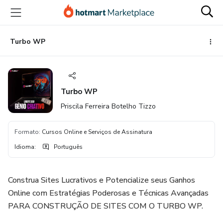
Ir
Ir
Ir
para
para
para
o
o
o
conteúdo
pagamento
rodapé
Turbo WP
principal
Turbo WP
Priscila Ferreira Botelho Tizzo
Formato
:
Cursos Online e Serviços de Assinatura
Idioma
:
Português
Construa Sites Lucrativos e Potencialize seus Ganhos
Online com Estratégias Poderosas e Técnicas Avançadas
PARA CONSTRUÇÃO DE SITES COM O TURBO WP.