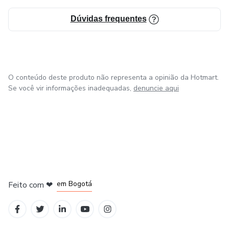
Dúvidas frequentes
O conteúdo deste produto não representa a opinião da Hotmart.
Se você vir informações inadequadas,
denuncie aqui
em Amsterdam
em Madrid
em Bogotá
Feito com
❤
em Belo Horizonte
na Cidade do México