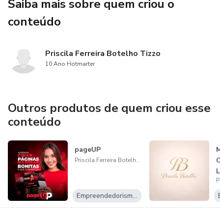
Saiba mais sobre quem criou o
conteúdo
Priscila Ferreira Botelho Tizzo
10 Ano Hotmarter
Outros produtos de quem criou esse
conteúdo
pageUP
M
C
Priscila Ferreira Botelho Tizzo
L
Empreendedorismo Digital