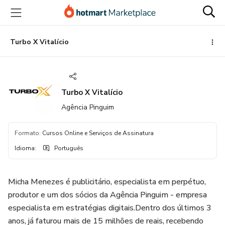
Ir
Ir
Ir
para
para
para
o
o
o
conteúdo
pagamento
rodapé
Turbo X Vitalício
principal
Turbo X Vitalício
Agência Pinguim
Formato
:
Cursos Online e Serviços de Assinatura
Idioma
:
Português
Micha Menezes é publicitário, especialista em perpétuo,
produtor e um dos sócios da Agência Pinguim - empresa
especialista em estratégias digitais.Dentro dos últimos 3
anos, já faturou mais de 15 milhões de reais, recebendo