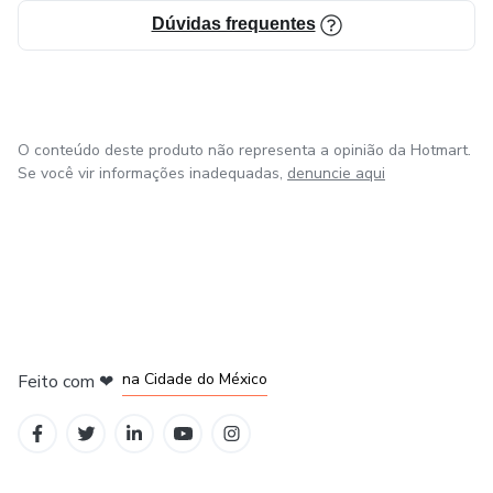
Dúvidas frequentes
O conteúdo deste produto não representa a opinião da Hotmart.
Se você vir informações inadequadas,
denuncie aqui
em Bogotá
em Amsterdam
em Madrid
na Cidade do México
Feito com
❤
em Belo Horizonte