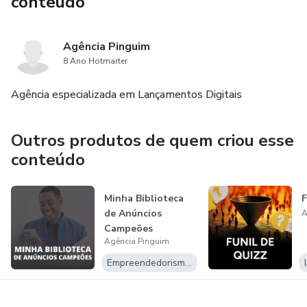
conteúdo
Agência Pinguim
8 Ano Hotmarter
Agência especializada em Lançamentos Digitais
Outros produtos de quem criou esse
conteúdo
Minha Biblioteca
F
de Anúncios
A
Campeões
Agência Pinguim
Empreendedorismo Digital