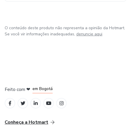
O conteúdo deste produto não representa a opinião da Hotmart.
Se você vir informações inadequadas,
denuncie aqui
em Amsterdam
em Madrid
em Bogotá
Feito com
❤
em Belo Horizonte
na Cidade do México
Conheça a Hotmart