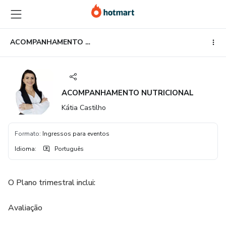
Ir
Ir
Ir
para
para
para
o
o
o
conteúdo
pagamento
rodapé
ACOMPANHAMENTO NUTRICIONAL
principal
ACOMPANHAMENTO NUTRICIONAL
Kátia Castilho
Formato
:
Ingressos para eventos
Idioma
:
Português
O Plano trimestral inclui:
Avaliação