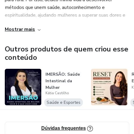
métodos que unem saúde, autoconhecimento e
espiritualidade, ajudando mulheres a superar suas dores e
viverem de forma leve e inabalável.
Mostrar mais
Seja bem-vinda à jornada do Despertar da sua Melhor
Versão! Você é Preciosa e nasceu para ser Inabalável!
Outros produtos de quem criou esse
conteúdo
IMERSÃO: Saúde
R
Intestinal da
E
Mulher
K
Kátia Castilho
Saúde e Esportes
Dúvidas frequentes